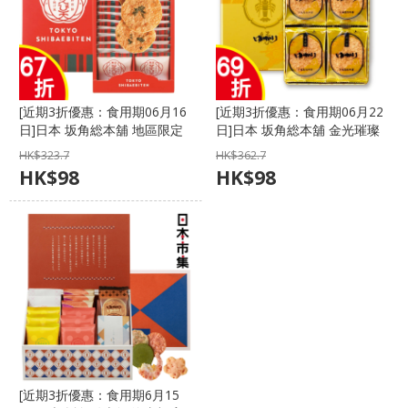
[近期3折優惠：食用期06月16
[近期3折優惠：食用期06月22
日]日本 坂角総本舖 地區限定
日]日本 坂角総本舖 金光璀璨
芝えび天 東京芝海老蝦餅 豪華
ゆかり 名古居 海老蝦餅 黃金
HK$
323.7
HK$
362.7
大禮盒 (1盒24件)【市集世界 -
鐵盒禮盒 (1盒18件)【市集世
HK$
98
HK$
98
日本市集】
界 - 日本市集】
[近期3折優惠：食用期6月15