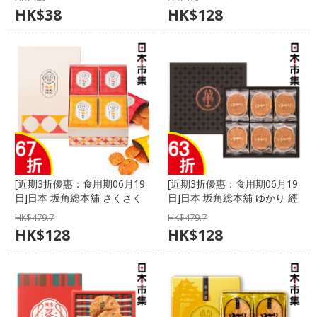
- 日本市集】
集世界 - 日本市集】
HK$
38
HK$
128
[近期3折優惠：食用期06月19
[近期3折優惠：食用期06月19
日]日本 坂角総本舖 さくさく
日]日本 坂角総本舖 ゆかり 經
日記 海老蝦及帆立貝煎餅 豪華
典金賞 海老蝦餅 豪華特大禮盒
HK$
479.7
HK$
479.7
特大禮盒 (1盒20包)【市集世
(1盒24件)【市集世界 - 日本市
HK$
128
HK$
128
界 - 日本市集】
集】