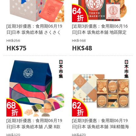
[近期3折優惠：食用期06月19
[近期3折優惠：食用期06月16
日]日本 坂角総本舖 さくさく
日]日本 坂角総本舖 地區限定
日記 海老蝦及帆立貝煎餅禮盒
芝えび天 東京芝海老蝦餅 (1袋
HK$
256
HK$
168
(12包，各6包)【市集世界 - 日
14塊)【市集世界 - 日本市集】
HK$
75
HK$
48
本市集】
[近期3折優惠：食用期06月19
[近期3折優惠：食用期06月19
日]日本 坂角総本舖 八樂 8款
日]日本 坂角総本舖 3味精髓海
什錦煎餅 (1袋5包)【市集世界
老蝦餅 (1盒16塊及6小包)【市
HK$
129
HK$
479