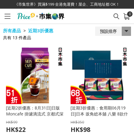
《市集世界》買滿$199 全港免運費！屋企、工商地址都 OK！
0
已加入購物車
查看
所有產品
近期3折優惠
>
預設排序
共有
13
件產品
[近期2折優惠：8月31日]日版
[近期3折優惠：食用期06月19
Moncafe 掛濾滴流式 京都式深
日]日本 坂角総本舖 八樂 8款什
烘焙咖啡 (10件)【市集世界 -
錦煎餅 豪華禮盒 (1盒14包)
HK$
99
HK$
350
日本市集】
【市集世界 - 日本市集】
HK$
22
HK$
98