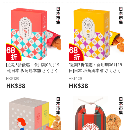
[近期3折優惠：食用期06月19
[近期3折優惠：食用期06月19
日]日本 坂角総本舖 さくさく
日]日本 坂角総本舖 さくさく
日記 海老蝦餅禮盒 (1盒6小包)
日記 帆立貝煎餅禮盒 (1盒6包)
HK$
129
HK$
129
【市集世界 - 日本市集】
【市集世界 - 日本市集】
HK$
38
HK$
38