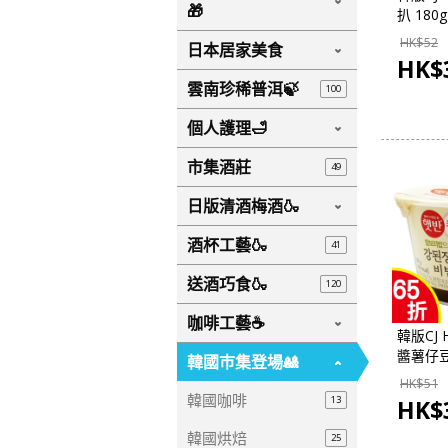
🎁
扒 180
市集】
HK$
52
日本居家美食
HK$
雲南珍稀普洱🍃
100
個人護理🛁
市集酒莊
49
日版清酒梅酒🍶
酒杯工藝🍶
41
送酒巧食🍶
120
咖啡工藝☕
韓版CJ 
醬薯仔
韓國巿集登場🎎
280g
HK$
51
集】
韓國咖啡
13
HK$
韓國烘焙
25