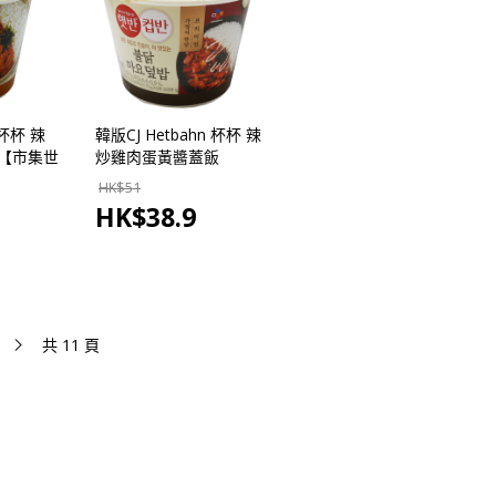
 杯杯 辣
韓版CJ Hetbahn 杯杯 辣
g【市集世
炒雞肉蛋黃醬蓋飯
219g【市集世界-韓國市
HK$
51
集】
HK$
38.9
共 11 頁