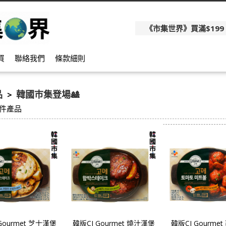
《市集世界》買滿$199
買
聯絡我們
條款細則
品
韓國巿集登場🎎
>
件產品
Gourmet 芝士漢堡
韓版CJ Gourmet 燒汁漢堡
韓版CJ Gourme