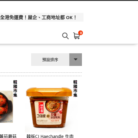
 全港免運費！屋企、工商地址都 OK！
0
預設排序
t 蕃茄蘑菇
韓版CJ Haechandle 牛肉