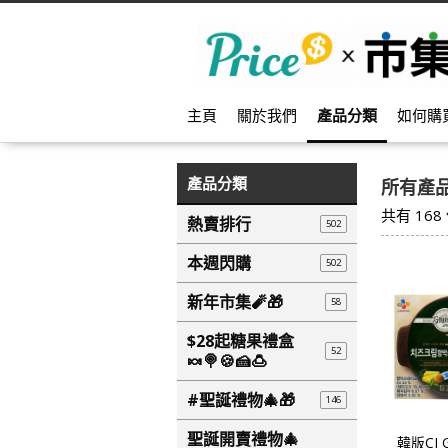
主頁
關於我們
產品分類
如何購
產品分類
所有產
共有
168
熱賣排行
502
本週閃購
502
新年市集🧨🎁
58
$28起糖果禮盒
52
🍬🍭🍪🍰🍮
#聖誕禮物🎄🎁
146
聖誕開賣禮物🎄
韓版CJ 