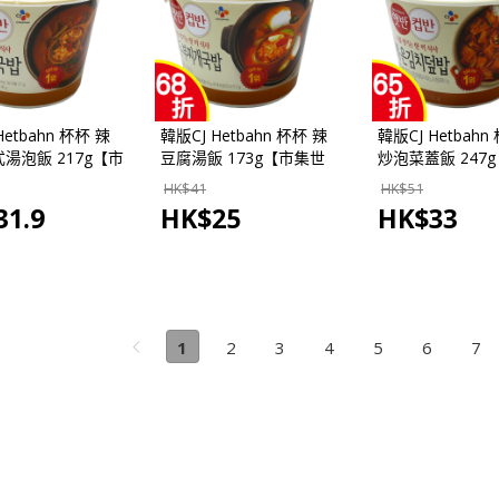
Hetbahn 杯杯 辣
韓版CJ Hetbahn 杯杯 辣
韓版CJ Hetbahn
湯泡飯 217g【市
豆腐湯飯 173g【市集世
炒泡菜蓋飯 247
-韓國市集】
界-韓國市集】
界-韓國市集】
HK$
41
HK$
51
31.9
HK$
25
HK$
33
1
2
3
4
5
6
7