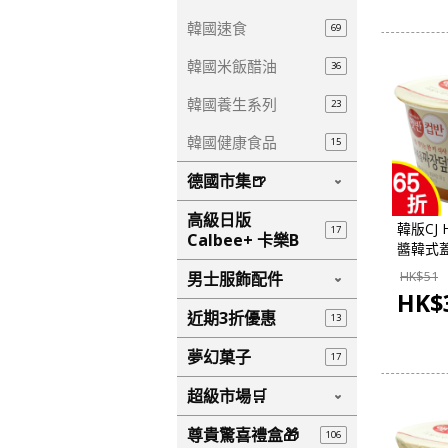
韓國速食
69
韓國米飯醋油
36
韓國養生系列
23
韓國健康食品
15
德國市集🍺
高級日版
韓版CJ 
17
Calbee+ 卡樂B
醬韓式蓋
界-韓國
男士服飾配件
HK$
51
HK$
近期3折優惠
13
夢幻菓子
17
超級市場🛒
尊貴驚喜禮盒🎁
106