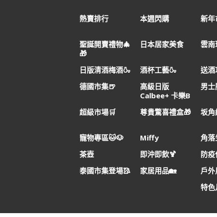
熱賣排行
本週閃購
新年市
聖誕開賣禮物🎄
日本居家美食
雲南
🎁
日版清酒梅酒🍶
酒杯工藝🍶
送酒
德國市集🍺
高級日版
男士
Calbee+ 卡樂B
超級市場🛒
尊貴驚喜禮盒🎁
坂角
寵物專區🐱🐶
Miffy
角落
茶壺
即沖即飲🍹
防疫
泰國市集登場🥻
家居用品🏡
戶外用
特色