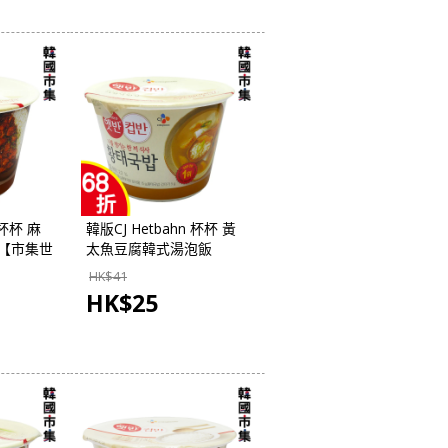
 杯杯 麻
韓版CJ Hetbahn 杯杯 黃
g【市集世
太魚豆腐韓式湯泡飯
170g【市集世界-韓國市
HK$
41
集】
HK$
25