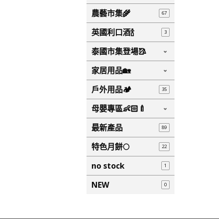
農藝市集🌾
67
英國利口酒🍾
3
泰國市集登場🥻
家居用品🏡
戶外用品🏕️
35
母嬰專區👶🏻🍼
最新產品
89
特色月餅🌕
22
no stock
1
NEW
0