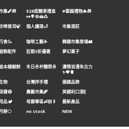
集🧨🎁
$28起糖果禮盒
#聖誕禮物🎄🎁
🍬🍭🍪🍰🍮
珍稀普洱🍃
個人護理🛁
市集酒莊
巧食🍶
咖啡工藝☕
韓國巿集登場🎎
服飾配件
近期3折優惠
夢幻菓子
総本舖蝦餅
冬日🍜杯麵祭🍜
濃情浪漫朱古力
✨💖🍫
生物
台灣拌手禮
德國品牌
保健😷
農藝市集🌾
英國利口酒🍾
品🏕️
母嬰專區👶🏻🍼
最新產品
月餅🌕
no stock
NEW