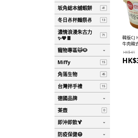
坂角総本舖蝦餅
41
冬日🍜杯麵祭🍜
13
濃情浪漫朱古力
71
韓版CJ 
✨💖🍫
牛肉韓式
寵物專區🐱🐶
集世界
HK$
41
HK$
Miffy
15
角落生物
45
台灣拌手禮
15
德國品牌
茶壺
0
即沖即飲🍹
防疫保健😷