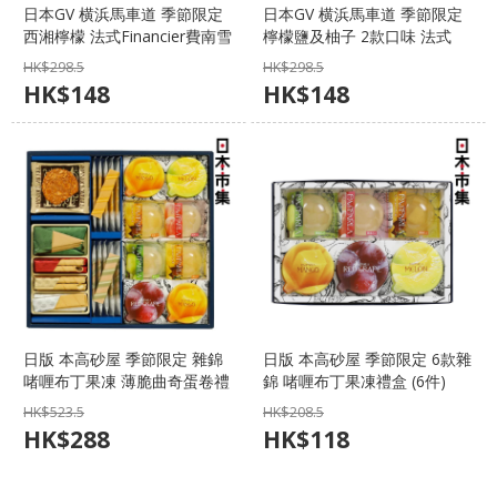
日本GV 横浜馬車道 季節限定
日本GV 横浜馬車道 季節限定
西湘檸檬 法式Financier費南雪
檸檬鹽及柚子 2款口味 法式
蛋糕禮盒 (1盒6件)【市集世界
Souffle梳乎厘蛋糕禮盒 (1盒10
HK$
298.5
HK$
298.5
- 日本市集】
件)【市集世界 - 日本市集】
HK$
148
HK$
148
日版 本高砂屋 季節限定 雜錦
日版 本高砂屋 季節限定 6款雜
啫喱布丁果凍 薄脆曲奇蛋卷禮
錦 啫喱布丁果凍禮盒 (6件)
盒 S30【市集世界 - 日本市
P12M【市集世界 - 日本市
HK$
523.5
HK$
208.5
集】
集】
HK$
288
HK$
118