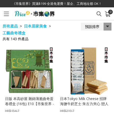
《市集世界》買滿$199 全港免運費！屋企、工商地址都 OK！
0
已加入購物車
查看
所有產品
日本居家美食
>
>
預設排序
工藝曲奇禮盒
共有
143
件產品
日版 本高砂屋 雜錦薄脆曲奇蛋
日本Tokyo Milk Cheese 招牌
卷禮盒 (16包) E10【市集世界 -
海鹽牛奶芝士 朱古力夾心 戀人
日本市集】
曲奇禮盒 (1盒10件)【市集世界
HK$
154.7
HK$
219.7
- 日本市集】