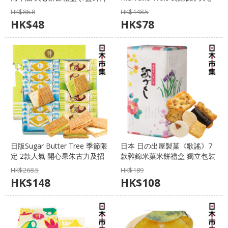
【市集世界 - 日本市集】
恋人曲奇禮盒 (1盒12件)【市
HK$
86.8
HK$
148.5
集世界 - 日本市集】
HK$
48
HK$
78
日版Sugar Butter Tree 季節限
日本 日の出屋製菓《歌謠》7
定 2款人氣 開心果朱古力及招
款雜錦米菓米餅禮盒 獨立包裝
牌糖烤牛油 夾心酥餅禮盒 (1盒
7袋 (812)【市集世界 - 日本市
HK$
268.5
HK$
189
12件)【市集世界 - 日本市集】
集
HK$
148
HK$
108