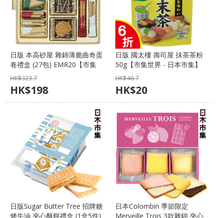
日版 本高砂屋 雜錦薄脆曲奇蛋
日版 國太樓 壽司屋 抺茶茶粉
卷禮盒 (27包) EMR20【市集
50g【市集世界 - 日本市集】
世界 - 日本市集】
HK$
323.7
HK$
46.7
HK$
198
HK$
20
日版Sugar Butter Tree 招牌糖
日本Colombin 季節限定
烤牛油 夾心酥餅禮盒 (1盒5件)
Merveille Trois 3款雜錦 夾心