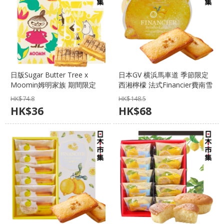
日版Sugar Butter Tree x
日本GV 横浜馬車道 季節限定
Moomin姆明家族 期間限定
西湘檸檬 法式Financier費南雪
《夏の歷險》阿美 蜂蜜檸檬朱
蛋糕小禮盒 (1盒3件)【市集世
HK$
74.8
HK$
148.5
古力夾心酥餅禮盒 (1包 3件)
界 - 日本市集】
HK$
36
HK$
68
【市集世界 - 日本市集】