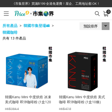
《市集世界》買滿$199 全港免運費！屋企、工商地址都 OK！
0
已加入購物車
查看
所有產品
韓國巿集登場🎎
>
>
預設排序
韓國咖啡
共有
13
件產品
韓國Kanu Mini 中度烘焙 冰凍
韓國Kanu Mini 中度烘焙 美式
美式咖啡 即沖咖啡粉 (1盒120
咖啡 即沖咖啡粉 (1盒10條)
條)【市集世界 - 韓國市集】
【市集世界 - 韓國市集】
HK$
384.4
HK$
47.8