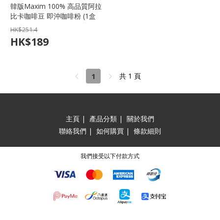
韓版Maxim 100% 高品質阿拉
比卡咖啡豆 即沖咖啡粉 (1盒
100條)【市集世界 - 韓國市
HK$
251.4
集】
HK$
189
1
共 1 頁
主頁
|
產品分類
|
關於我們
聯絡我們
|
如何購買
|
條款細則
我們接受以下付款方式