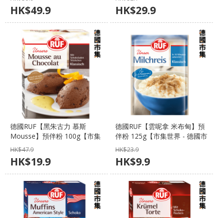
HK$
49.9
HK$
29.9
德國RUF【黑朱古力 慕斯
德國RUF【雲呢拿 米布甸】預
Mousse】預伴粉 100g【市集
伴粉 125g【市集世界 - 德國市
世界 - 德國市集】
集】
HK$
47.9
HK$
23.9
HK$
19.9
HK$
9.9