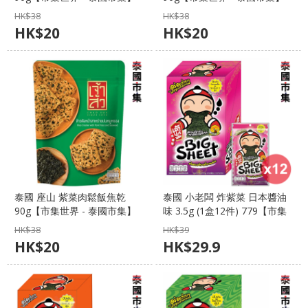
HK$
38
HK$
38
HK$
20
HK$
20
泰國 座山 紫菜肉鬆飯焦乾
泰國 小老闆 炸紫菜 日本醬油
90g【市集世界 - 泰國市集】
味 3.5g (1盒12件) 779【市集
世界 – 泰國市集】
HK$
38
HK$
39
HK$
20
HK$
29.9