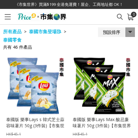
《市集世界》買滿$199 全港免運費！屋企、工商地址都 OK！
0
已加入購物車
查看
所有產品
泰國市集登場🥻
>
>
預設排序
泰國零食
共有
46
件產品
泰國版 樂事Lays s 韓式芝士蒜
泰國版 樂事Lays Max 酸忌廉
容味薯片 50g (3件裝)【市集世
味薯片 50g (3件裝)【市集世界
界 – 泰國市集】
– 泰國市集】
HK$
45.1
HK$
45.1