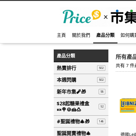
主頁
關於我們
產品分類
如何購
產品分類
所有產
共有
7
件
熱賣排行
502
本週閃購
502
新年市集🧨🎁
58
$28起糖果禮盒
52
🍬🍭🍪🍰🍮
#聖誕禮物🎄🎁
146
聖誕開賣禮物🎄
德國Lei