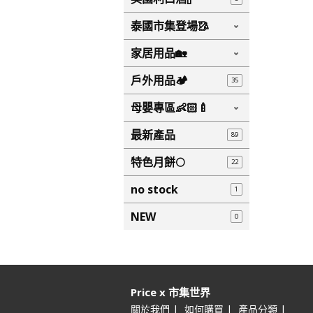
泰國市集登場🥻
家居用品🏡
戶外用品🏕️
35
母嬰專區👶🏻🍼
最新產品
89
特色月餅🌕
22
no stock
1
NEW
0
Price x 市集世界
|
|
|
關於我們
如何購買
產品分類