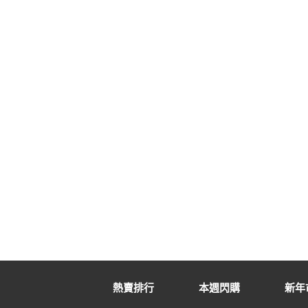
熱賣排行
本週閃購
新年市