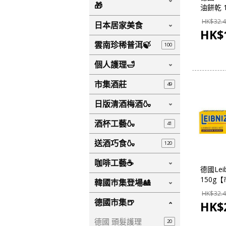
🎁
油餅乾 
德國市
HK$
32.4
日本居家美食
HK$
雲南珍稀普洱🍃
100
個人護理🛁
市集酒莊
49
日版清酒梅酒🍶
酒杯工藝🍶
41
送酒巧食🍶
120
咖啡工藝☕
德國Lei
150g
韓國巿集登場🎎
集】
HK$
32.4
德國市集🍺
HK$
德國 頭髮護理
20