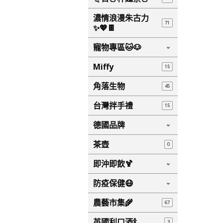
濃情浪漫朱古力
71
✨💖🍫
寵物專區🐱🐶
Miffy
15
角落生物
45
台灣拌手禮
15
德國品牌
茶壺
0
即沖即飲🍹
防疫保健😷
農藝市集🌾
67
英國利口酒🍾
3