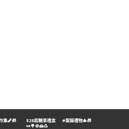
集🧨🎁
$28起糖果禮盒
#聖誕禮物🎄🎁
🍬🍭🍪🍰🍮