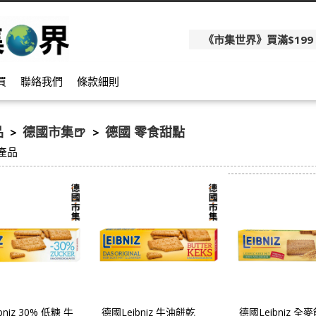
《市集世界》買滿$199
買
聯絡我們
條款細則
品
德國市集🍺
德國 零食甜點
>
>
產品
bniz 30% 低糖 牛
德國Leibniz 牛油餅乾
德國Leibniz 全