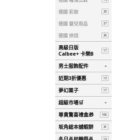
德國 彩妝
20
德國 嬰兒用品
27
德國 烘焙
26
高級日版
17
Calbee+ 卡樂B
男士服飾配件
近期3折優惠
13
夢幻菓子
17
超級市場🛒
尊貴驚喜禮盒🎁
106
坂角総本舖蝦餅
41
冬日🍜杯麵祭🍜
13