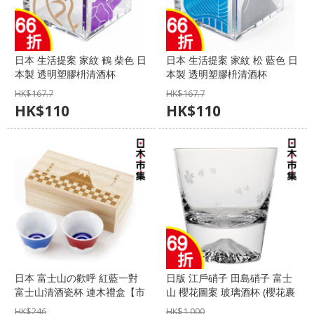
日本 生活提案 家紋 鶴 柴色 日
日本 生活提案 家紋 松 藍色 日
本製 透明塑膠枡清酒杯
本製 透明塑膠枡清酒杯
100ml【市集世界 - 日本市
100ml【市集世界 - 日本市
HK$
167.7
HK$
167.7
集】
集】
HK$
110
HK$
110
日本 富士山の歡呼 紅藍一對
日版 江戶硝子 田島硝子 富士
富士山清酒瓷杯 連木禮盒【市
山 櫻花圖案 玻璃酒杯 (櫻花裹
集世界 - 日本市集】
布 工藝原木禮盒)【市集世界 -
HK$
246
HK$
1,000