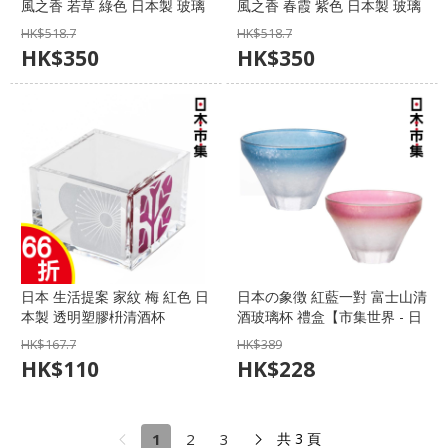
風之香 若草 綠色 日本製 玻璃
風之香 春霞 紫色 日本製 玻璃
杯連木器枡酒杯禮盒套裝
杯連木器枡酒杯禮盒套裝
HK$
518.7
HK$
518.7
(645)【市集世界 - 日本市集】
(652)【市集世界 - 日本市集】
HK$
350
HK$
350
日本 生活提案 家紋 梅 紅色 日
日本の象徴 紅藍一對 富士山清
本製 透明塑膠枡清酒杯
酒玻璃杯 禮盒【市集世界 - 日
100ml【市集世界 - 日本市
本市集】
HK$
167.7
HK$
389
集】
HK$
110
HK$
228
1
2
3
共 3 頁