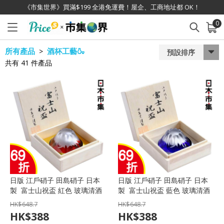
《市集世界》買滿$199 全港免運費！屋企、工商地址都 OK！
0
已加入購物車
查看
所有產品
酒杯工藝🍶
>
預設排序
共有
41
件產品
日版 江戶硝子 田島硝子 日本
日版 江戶硝子 田島硝子 日本
製 富士山祝盃 紅色 玻璃清酒
製 富士山祝盃 藍色 玻璃清酒
杯 (工藝原木禮盒)【市集世界 -
杯 (工藝原木禮盒)【市集世界 -
HK$
648.7
HK$
648.7
日本市集】
日本市集】
HK$
388
HK$
388