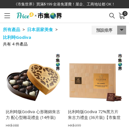
《市集世界》買滿$199 全港免運費！屋企、工商地址都 OK！
0
已加入購物車
查看
所有產品
日本居家美食
>
>
預設排序
比利時Godiva
共有
4
件產品
比利時版Godiva 心形雜錦朱古
比利時版Godiva 72%黑方片
力 配心型雕花禮盒 (14件裝)
朱古力禮盒 (36片裝)【市集世
界 - MOAN】
HK$
388
HK$
399