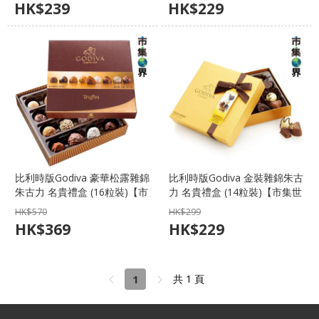
HK$
239
HK$
229
比利時版Godiva 豪華松露雜錦
比利時版Godiva 金裝雜錦朱古
朱古力 名貴禮盒 (16粒裝)【市
力 名貴禮盒 (14粒裝)【市集世
集世界 - MOAN】
界 - MOAN】
HK$
570
HK$
299
HK$
369
HK$
229
1
共 1 頁