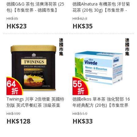
德國G&G 茶包 清爽薄荷茶 (25
德國Alnatura 有機茶包 洋甘菊
包)【市集世界 - 德國市集】
花茶 (20包 30g)【市集世界 -
德國市集】
HK$
35
HK$
62.3
HK$
23
HK$
35
Twinings 川寧 2倍增量 英國特
德國elkos 草本茶 強化腎部 16
別版 英式早餐紅茶 頂級茶葉
年經典配方 (20包)【市集世界
200g【市集世界 - 德國市集】
- 德國市集】
HK$
199
HK$
51.9
HK$
128
HK$
33