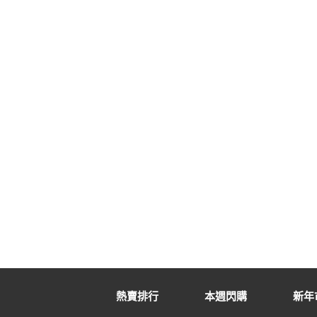
熱賣排行
本週閃購
新年市