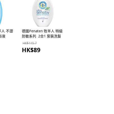
牧羊人 不澀
德國Penaten 牧羊人 特級
浴液
防敏系列 2合1 泵裝洗髮
 - 德國
及沐浴露 400ml【市集世
HK$
115.7
界 - 德國市集】
HK$
89