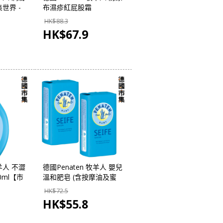
集世界 -
布濕疹紅屁股霜
200ml【市集世界 - 德國
HK$
88.3
市集】
HK$
67.9
牧羊人 不澀
德國Penaten 牧羊人 嬰兒
0ml【市
溫和肥皂 (含按摩油及蜜
集】
糖) 100g (2件裝)【市集世
HK$
72.5
界 - 德國市集】
HK$
55.8