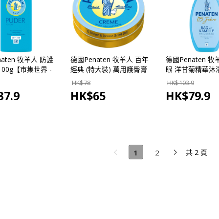
aten 牧羊人 防護
德國Penaten 牧羊人 百年
德國Penaten 
100g【市集世界 -
經典 (特大裝) 萬用護臀膏
眼 洋甘菊精華沐
集】
150ml【市集世界 - 德國
750ml【市集世界
HK$
78
HK$
103.9
市集】
市集】
37.9
HK$
65
HK$
79.9
1
2
共 2 頁