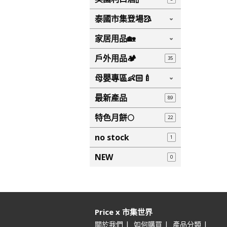
泰國市集登場🥻
家居用品🏡
戶外用品🏕️
35
母嬰專區👶🏻🍼
最新產品
89
特色月餅🌕
22
no stock
1
NEW
0
Price x 市集世界
|
|
|
關於我們
如何購買
產品分類