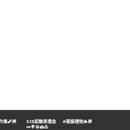
集🧨🎁
$28起糖果禮盒
#聖誕禮物🎄🎁
🍬🍭🍪🍰🍮