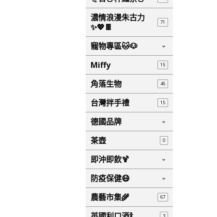
濃情浪漫朱古力
71
✨💖🍫
寵物專區🐱🐶
Miffy
15
角落生物
45
台灣拌手禮
15
德國品牌
茶壺
0
即沖即飲🍹
防疫保健😷
農藝市集🌾
67
英國利口酒🍾
3