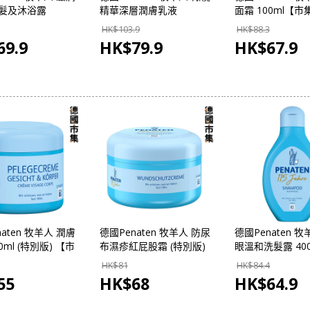
洗髮及沐浴露
精華深層潤膚乳液
面霜 100ml【市
【市集世界 - 德國
400ml【市集世界 - 德國
德國市集】
HK$
103.9
HK$
88.3
市集】
69.9
HK$
79.9
HK$
67.9
aten 牧羊人 潤膚
德國Penaten 牧羊人 防尿
德國Penaten 
0ml (特別版) 【市
布濕疹紅屁股霜 (特別版)
眼溫和洗髮露 40
- 德國市集】
200ml【市集世界 - 德國
集世界 - 德國市
HK$
81
HK$
84.4
市集】
55
HK$
68
HK$
64.9