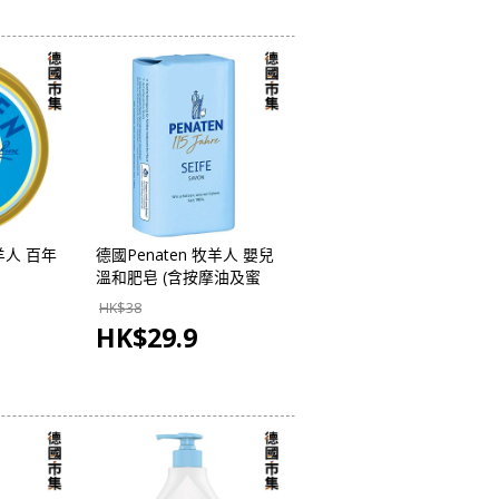
牧羊人 百年
德國Penaten 牧羊人 嬰兒
溫和肥皂 (含按摩油及蜜
 - 德國
糖) (特別版) 100g
HK$
38
HK$
29.9