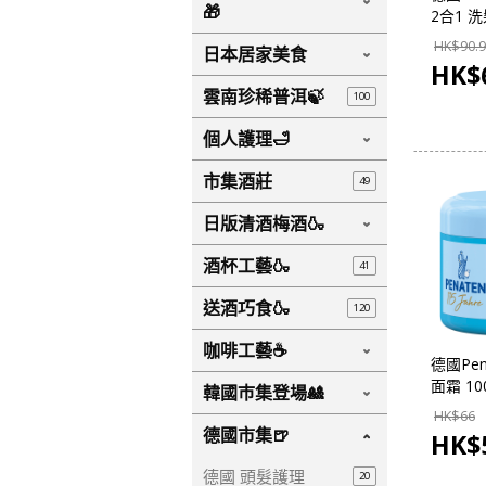
🎁
2合1 
400ml
HK$
90.9
日本居家美食
市集】
HK$
雲南珍稀普洱🍃
100
個人護理🛁
市集酒莊
49
日版清酒梅酒🍶
酒杯工藝🍶
41
送酒巧食🍶
120
咖啡工藝☕
德國Pen
面霜 10
韓國巿集登場🎎
集世界 
HK$
66
德國市集🍺
HK$
德國 頭髮護理
20