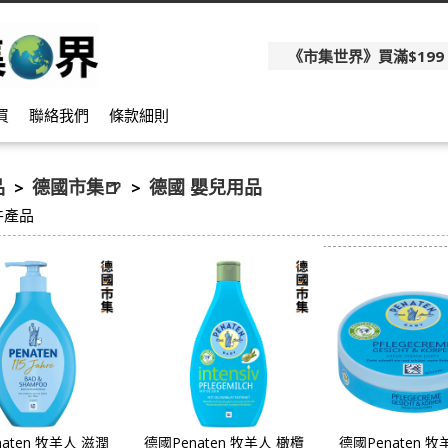
《市集世界》買滿$199
買
聯絡我們
條款細則
品
德國市集🍺
德國 嬰兒用品
>
>
件產品
aten 牧羊人 滋潤
德國Penaten 牧羊人 橄欖
德國Penaten 