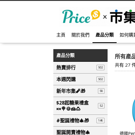
主頁
關於我們
產品分類
如何購
產品分類
所有產
共有
27
熱賣排行
502
本週閃購
502
新年市集🧨🎁
58
$28起糖果禮盒
52
🍬🍭🍪🍰🍮
#聖誕禮物🎄🎁
146
聖誕開賣禮物🎄
德國Pen