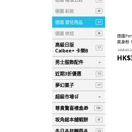
德國 彩妝
20
德國 嬰兒用品
27
德國 烘焙
26
德國Pen
爽身粉 
高級日版
德國市
17
Calbee+ 卡樂B
HK$
49.3
HK$
男士服飾配件
近期3折優惠
13
夢幻菓子
17
超級市場🛒
尊貴驚喜禮盒🎁
106
坂角総本舖蝦餅
41
冬日🍜杯麵祭🍜
13