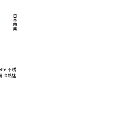
ette 不銹
貓 冷熱迷
ml
- 日本市