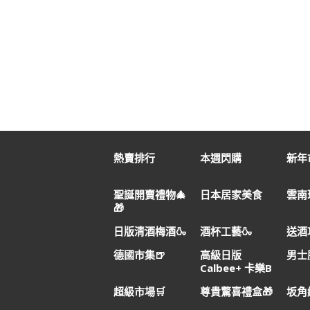
熱賣排行
本週閃購
新年市
聖誕開賣禮物🎄
日本居家美食
雲南
🎁
日版清酒梅酒🍶
酒杯工藝🍶
送酒
德國市集🍺
高級日版
男士
Calbee+ 卡樂B
超級市場🛒
尊貴驚喜禮盒🎁
坂角