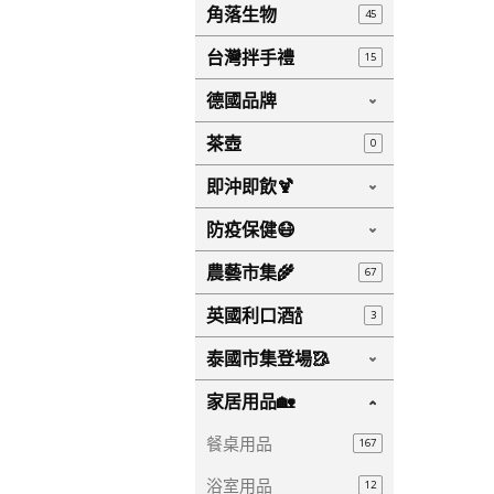
角落生物
45
台灣拌手禮
15
德國品牌
茶壺
0
即沖即飲🍹
防疫保健😷
農藝市集🌾
67
英國利口酒🍾
3
泰國市集登場🥻
家居用品🏡
餐桌用品
167
浴室用品
12