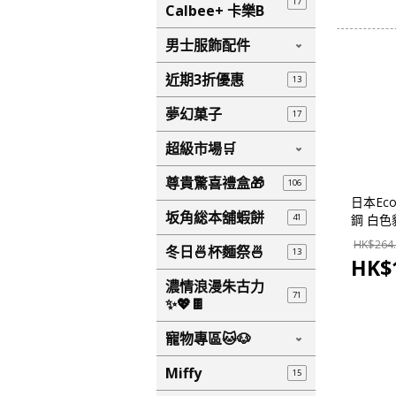
17
Calbee+ 卡樂B
男士服飾配件
近期3折優惠
13
夢幻菓子
17
超級市場🛒
尊貴驚喜禮盒🎁
106
日本Ecou
坂角総本舖蝦餅
41
鋼 白色
你輕巧保
HK$
264
冬日🍜杯麵祭🍜
13
(510)
HK$
集】
濃情浪漫朱古力
71
✨💖🍫
寵物專區🐱🐶
Miffy
15