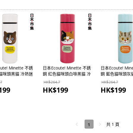
te! Minette 不銹
日本Ecoute! Minette 不銹
日本Ecoute! Min
貓咪頭黑貓 冷熱迷
鋼 紅色貓咪頭白啡黑貓 冷
鋼 藍色貓咪頭灰
溫瓶 140ml
熱迷你輕巧保溫瓶 140ml
你輕巧保溫瓶 140
.7
HK$
264.7
HK$
264.7
【市集世界 - 日本市
(527)【市集世界 - 日本市
(534)【市集世界 
199
HK$
199
HK$
199
集】
集】
1
共 1 頁