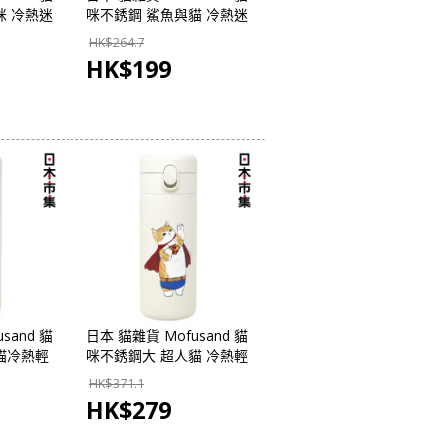
咪 冷熱迷
咪不銹鋼 鯊魚與貓 冷熱迷
ml
你輕巧保溫瓶 180ml
HK$
264.7
- 日本市
(996)【市集世界 - 日本市
HK$
199
集】
sand 貓
日本 貓雜貨 Mofusand 貓
貓冷熱輕
咪不銹鋼大 超人貓 冷熱輕
047)
巧保溫瓶 350ml (030)
HK$
371.1
本市集】
【市集世界 - 日本市集】
HK$
279