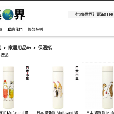
《市集世界》買滿$199
買
聯絡我們
條款細則
品
家居用品🏡
保溫瓶
>
>
件產品
貨 Mofusand 貓
日本 貓雜貨 Mofusand 貓
日本 貓雜貨 Mofu