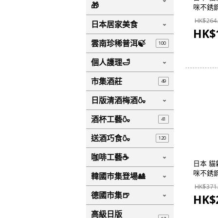
🎁
咪不銹鋼
輕巧保溫瓶
HK$
264
日本居家美食
【市集世
HK$
雲南珍稀普洱🍃
100
個人護理🛁
市集酒莊
49
日版清酒梅酒🍶
酒杯工藝🍶
41
送酒巧食🍶
120
咖啡工藝☕
日本 貓雜
咪不銹鋼
韓國巿集登場🎎
巧保溫瓶 
HK$
371
【市集世
德國市集🍺
HK$
高級日版