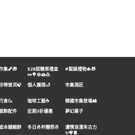
集🧨🎁
$28起糖果禮盒
#聖誕禮物🎄🎁
🍬🍭🍪🍰🍮
珍稀普洱🍃
個人護理🛁
市集酒莊
巧食🍶
咖啡工藝☕
韓國巿集登場🎎
服飾配件
近期3折優惠
夢幻菓子
総本舖蝦餅
冬日🍜杯麵祭🍜
濃情浪漫朱古力
✨💖🍫