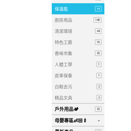
保溫瓶
11
廚房用品
149
清潔環境
44
特色工藝
18
香味市集
35
人體工學
1
皮革保養
1
白鞋去污
2
精品文具
2
戶外用品🏕️
35
母嬰專區👶🏻🍼