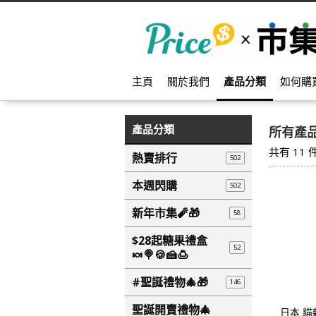
主頁
關於我們
產品分類
如何購
產品分類
所有產
共有
11
熱賣排行
502
本週閃購
502
新年市集🧨🎁
58
$28起糖果禮盒
52
🍬🍭🍪🍰🍮
#聖誕禮物🎄🎁
146
聖誕開賣禮物🎄
日本 貓雜