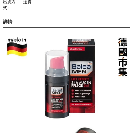
出貨方
送貨
式 :
詳情