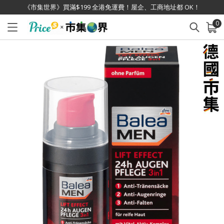
《市集世界》買滿$199 全港免運費！屋企、工商地址都 OK！
0
已加入購物車
查看