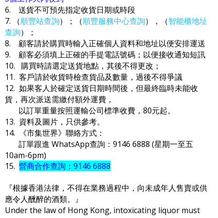
6. 送貨不可預先指定收貨日期或時段
7. （
順豐站查詢
）；（
順豐服務中心查詢
），（
智能櫃地址
查詢
）；
8. 顧客請於購買時輸入正確個人資料和地址以便安排運送
9. 顧客必須填上正確的手提電話號碼；以便接收通知短訊
10. 購買時請選定送貨地點，其後不得更改；
11. 客戶請於收貨時檢查貨品及數量，過後不得爭議
12. 如果客人於確定送貨日期時間後，但最終臨時未能收
貨，再次派送需繳付額外運費，
以訂單重量按照運輸公司標準收費，80元起。
13. 資料及圖片，只供參考。
14. 《市集世界》聯絡方式：
訂單跟進 WhatsApp查詢：9146 6888 (星期一至五
10am-6pm)
15.
營商合作查詢：9146 6888
『根據香港法律，不得在業務過程中，向未成年人售賣或供
應令人醺醉的酒類。』
Under the law of Hong Kong, intoxicating liquor must