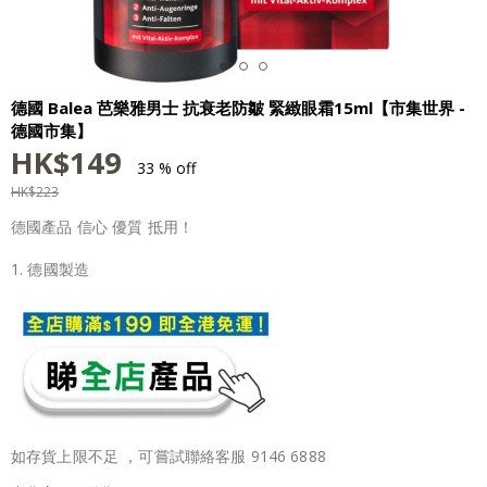
德國 Balea 芭樂雅男士 抗衰老防皺 緊緻眼霜15ml【市集世界 -
德國市集】
HK$
149
33 % off
HK$
223
德國產品 信心 優質 抵用！
1. 德國製造
如存貨上限不足 ，可嘗試聯絡客服 9146 6888