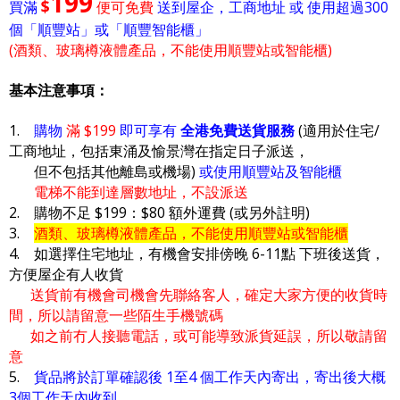
199
$
買滿
便可免費
送到屋企，工商地址 或 使用超過300
個「順豐站」或「順豐智能櫃」
(酒類、玻璃樽液體產品，不能使用順豐站或智能櫃)
基本注意事項：
1.
購物
滿 $199
即可享有
全港免費送貨服務
(適用於住宅/
工商地址，包括東涌及愉景灣在指定日子派送，
但不包括其他離島或機場)
或使用順豐站及智能櫃
電梯不能到達層數地址，不設派送
2. 購物不足 $199：$80 額外運費 (或另外註明)
3.
酒類、玻璃樽液體產品，不能使用順豐站或智能櫃
4. 如選擇住宅地址，有機會安排傍晚 6-11點 下班後送貨，
方便屋企有人收貨
送貨前有機會司機會先聯絡客人，確定大家方便的收貨時
間，所以請留意一些陌生手機號碼
如之前冇人接聽電話，或可能導致派貨延誤，所以敬請留
意
5.
貨品將於訂單確認後 1至4 個工作天內寄出，寄出後大概
3個工作天內收到