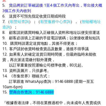
5.
貨品將於訂單確認後 1至4 個工作天內寄出，寄出後大概
3個工作天內收到
6. 送貨不可預先指定收貨日期或時段
7. （
順豐站查詢
）；（
順豐服務中心查詢
），（
智能櫃地址
查詢
）；
8. 顧客請於購買時輸入正確個人資料和地址以便安排運送
9. 顧客必須填上正確的手提電話號碼；以便接收通知短訊
10. 購買時請選定送貨地點，其後不得更改；
11. 客戶請於收貨時檢查貨品及數量，過後不得爭議
12. 如果客人於確定送貨日期時間後，但最終臨時未能收
貨，再次派送需繳付額外運費，
以訂單重量按照運輸公司標準收費，80元起。
13. 資料及圖片，只供參考。
14. 《市集世界》聯絡方式：
訂單跟進 WhatsApp查詢：9146 6888 (星期一至五
10am-6pm)
15.
營商合作查詢：9146 6888
『根據香港法律，不得在業務過程中，向未成年人售賣或供