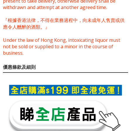
present to take delivery, otherwise delivery shall be
withdrawn and attempt at another agreed time.
『根據香港法律，不得在業務過程中，向未成年人售賣或供
應令人醺醉的酒類。』
Under the law of Hong Kong, intoxicating liquor must
not be sold or supplied to a minor in the course of
business.
優惠條款及細則