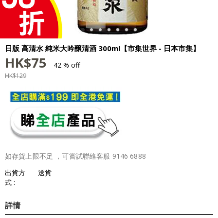
日版 高清水 純米大吟醸清酒 300ml【市集世界 - 日本市集】
HK$
75
42 % off
HK$
129
如存貨上限不足 ，可嘗試聯絡客服 9146 6888
出貨方
送貨
式 :
詳情