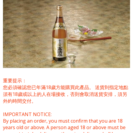
重要提示：
您必須確認您已年滿18歲方能購買此產品。 送貨到指定地點
須有18歲或以上的人在場接收，否則會取消送貨安排，須另
外約時間交付。
IMPORTANT NOTICE:
By placing an order, you must confirm that you are 18
years old or above. A person aged 18 or above must be