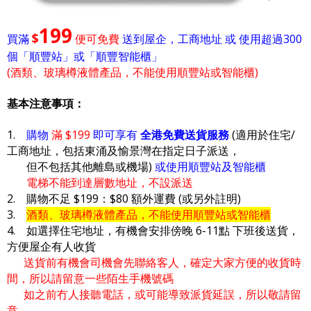
199
$
買滿
便可免費
送到屋企，工商地址 或 使用超過300
個「順豐站」或「順豐智能櫃」
(酒類、玻璃樽液體產品，不能使用順豐站或智能櫃)
基本注意事項：
1.
購物
滿 $199
即可享有
全港免費送貨服務
(適用於住宅/
工商地址，包括東涌及愉景灣在指定日子派送，
但不包括其他離島或機場)
或使用順豐站及智能櫃
電梯不能到達層數地址，不設派送
2. 購物不足 $199：$80 額外運費 (或另外註明)
3.
酒類、玻璃樽液體產品，不能使用順豐站或智能櫃
4. 如選擇住宅地址，有機會安排傍晚 6-11點 下班後送貨，
方便屋企有人收貨
送貨前有機會司機會先聯絡客人，確定大家方便的收貨時
間，所以請留意一些陌生手機號碼
如之前冇人接聽電話，或可能導致派貨延誤，所以敬請留
意