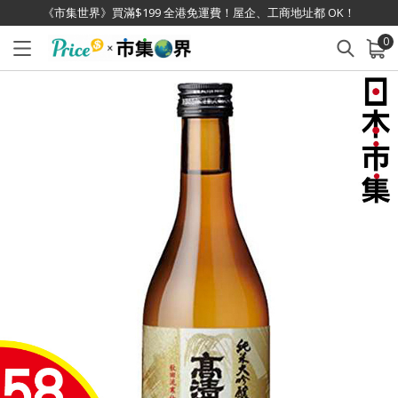
《市集世界》買滿$199 全港免運費！屋企、工商地址都 OK！
0
已加入購物車
查看