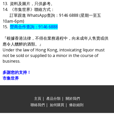
13. 資料及圖片，只供參考。
14. 《市集世界》聯絡方式：
訂單跟進 WhatsApp查詢：9146 6888 (星期一至五
10am-6pm)
15.
營商合作查詢：9146 6888
『根據香港法律，不得在業務過程中，向未成年人售賣或供
應令人醺醉的酒類。』
Under the law of Hong Kong, intoxicating liquor must
not be sold or supplied to a minor in the course of
business.
多謝您的支持！
市集世界
主頁
|
產品分類
|
關於我們
聯絡我們
|
如何購買
|
條款細則