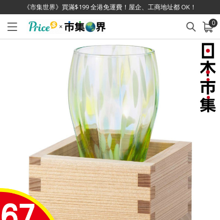
《市集世界》買滿$199 全港免運費！屋企、工商地址都 OK！
0
已加入購物車
查看