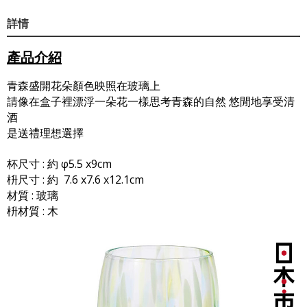
詳情
產品介紹
青森盛開花朵顏色映照在玻璃上
請像在盒子裡漂浮一朵花一樣思考青森的自然 悠閒地享受清
酒
是送禮理想選擇
杯尺寸 : 約 φ5.5 x9cm
枡尺寸 : 約 7.6 x7.6 x12.1cm
材質 : 玻璃
枡材質 : 木