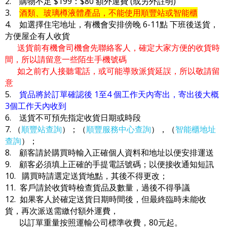
2. 購物不足 $199：$80 額外運費 (或另外註明)
3.
酒類、玻璃樽液體產品，不能使用順豐站或智能櫃
4. 如選擇住宅地址，有機會安排傍晚 6-11點 下班後送貨，
方便屋企有人收貨
送貨前有機會司機會先聯絡客人，確定大家方便的收貨時
間，所以請留意一些陌生手機號碼
如之前冇人接聽電話，或可能導致派貨延誤，所以敬請留
意
5.
貨品將於訂單確認後 1至4 個工作天內寄出，寄出後大概
3個工作天內收到
6. 送貨不可預先指定收貨日期或時段
7. （
順豐站查詢
）；（
順豐服務中心查詢
），（
智能櫃地址
查詢
）；
8. 顧客請於購買時輸入正確個人資料和地址以便安排運送
9. 顧客必須填上正確的手提電話號碼；以便接收通知短訊
10. 購買時請選定送貨地點，其後不得更改；
11. 客戶請於收貨時檢查貨品及數量，過後不得爭議
12. 如果客人於確定送貨日期時間後，但最終臨時未能收
貨，再次派送需繳付額外運費，
以訂單重量按照運輸公司標準收費，80元起。