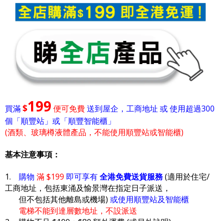
199
$
買滿
便可免費
送到屋企，工商地址 或 使用超過300
個「順豐站」或「順豐智能櫃」
(酒類、玻璃樽液體產品，不能使用順豐站或智能櫃)
基本注意事項：
1.
購物
滿 $199
即可享有
全港免費送貨服務
(適用於住宅/
工商地址，包括東涌及愉景灣在指定日子派送，
但不包括其他離島或機場)
或使用順豐站及智能櫃
電梯不能到達層數地址，不設派送