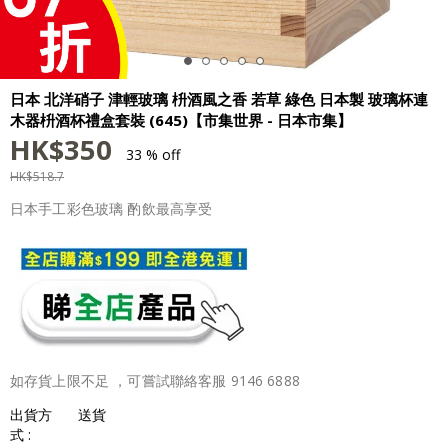
日本 北洋硝子 津輕玻璃 枡酒風之香 若草 綠色 日本製 玻璃杯連
木器枡酒杯禮盒套裝 (645)【市集世界 - 日本市集】
HK$
350
33 % off
HK$
518.7
日本手工彩色玻璃 酌飲最高享受
如存貨上限不足 ，可嘗試聯絡客服 9146 6888
出貨方
送貨
式 :