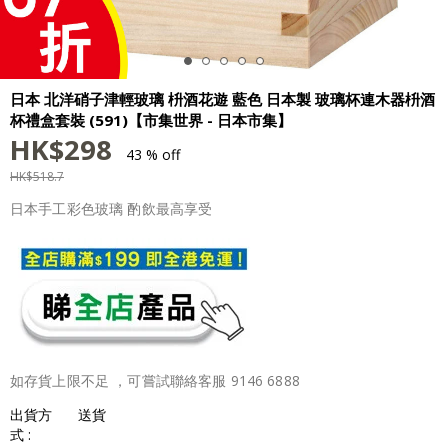
日本 北洋硝子津輕玻璃 枡酒花遊 藍色 日本製 玻璃杯連木器枡酒
杯禮盒套裝 (591)【市集世界 - 日本市集】
HK$
298
43 % off
HK$
518.7
日本手工彩色玻璃 酌飲最高享受
如存貨上限不足 ，可嘗試聯絡客服 9146 6888
出貨方
送貨
式 :