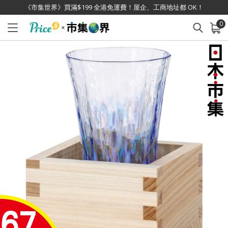
《市集世界》買滿$199 全港免運費！屋企、工商地址都 OK！
0
已加入購物車
查看