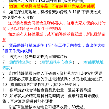
2. 購物不足 $199：$80 額外運費 (或另外註明)
3.
酒類、玻璃樽液體產品，不能使用順豐站或智能櫃
4. 如選擇住宅地址，有機會安排傍晚 6-11點 下班後送貨，
方便屋企有人收貨
送貨前有機會司機會先聯絡客人，確定大家方便的收貨時
間，所以請留意一些陌生手機號碼
如之前冇人接聽電話，或可能導致派貨延誤，所以敬請留
意
5.
貨品將於訂單確認後 1至4 個工作天內寄出，寄出後大概
3個工作天內收到
6. 送貨不可預先指定收貨日期或時段
7. （
順豐站查詢
）；（
順豐服務中心查詢
），（
智能櫃地址
查詢
）；
8. 顧客請於購買時輸入正確個人資料和地址以便安排運送
9. 顧客必須填上正確的手提電話號碼；以便接收通知短訊
10. 購買時請選定送貨地點，其後不得更改；
11. 客戶請於收貨時檢查貨品及數量，過後不得爭議
12. 如果客人於確定送貨日期時間後，但最終臨時未能收
貨，再次派送需繳付額外運費，
以訂單重量按照運輸公司標準收費，80元起。