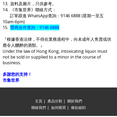
13. 資料及圖片，只供參考。
14. 《市集世界》聯絡方式：
訂單跟進 WhatsApp查詢：9146 6888 (星期一至五
10am-6pm)
15.
營商合作查詢：9146 6888
『根據香港法律，不得在業務過程中，向未成年人售賣或供
應令人醺醉的酒類。』
Under the law of Hong Kong, intoxicating liquor must
not be sold or supplied to a minor in the course of
business.
多謝您的支持！
市集世界
主頁
|
產品分類
|
關於我們
聯絡我們
|
如何購買
|
條款細則