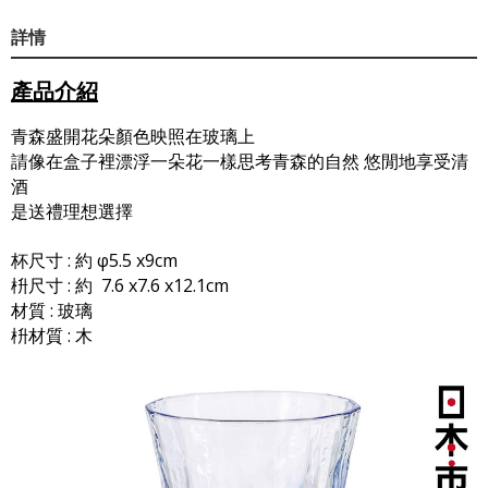
詳情
產品介紹
青森盛開花朵顏色映照在玻璃上
請像在盒子裡漂浮一朵花一樣思考青森的自然 悠閒地享受清
酒
是送禮理想選擇
杯尺寸 : 約 φ5.5 x9cm
枡尺寸 : 約 7.6 x7.6 x12.1cm
材質 : 玻璃
枡材質 : 木