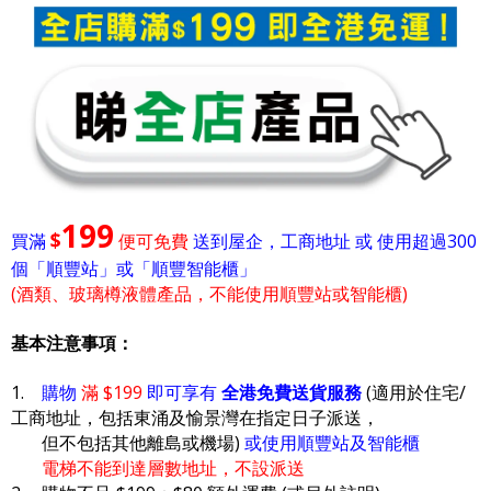
199
$
買滿
便可免費
送到屋企，工商地址 或 使用超過300
個「順豐站」或「順豐智能櫃」
(酒類、玻璃樽液體產品，不能使用順豐站或智能櫃)
基本注意事項：
1.
購物
滿 $199
即可享有
全港免費送貨服務
(適用於住宅/
工商地址，包括東涌及愉景灣在指定日子派送，
但不包括其他離島或機場)
或使用順豐站及智能櫃
電梯不能到達層數地址，不設派送