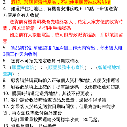
3.
酒類、玻璃樽液體產品，不能使用順豐站或智能櫃
4. 如選擇住宅地址，有機會安排傍晚 6-11點 下班後送貨，
方便屋企有人收貨
送貨前有機會司機會先聯絡客人，確定大家方便的收貨時
間，所以請留意一些陌生手機號碼
如之前冇人接聽電話，或可能導致派貨延誤，所以敬請留
意
5.
貨品將於訂單確認後 1至4 個工作天內寄出，寄出後大概
3個工作天內收到
6. 送貨不可預先指定收貨日期或時段
7. （
順豐站查詢
）；（
順豐服務中心查詢
），（
智能櫃地址
查詢
）；
8. 顧客請於購買時輸入正確個人資料和地址以便安排運送
9. 顧客必須填上正確的手提電話號碼；以便接收通知短訊
10. 購買時請選定送貨地點，其後不得更改；
11. 客戶請於收貨時檢查貨品及數量，過後不得爭議
12. 如果客人於確定送貨日期時間後，但最終臨時未能收
貨，再次派送需繳付額外運費，
以訂單重量按照運輸公司標準收費，80元起。
13. 資料及圖片，只供參考。