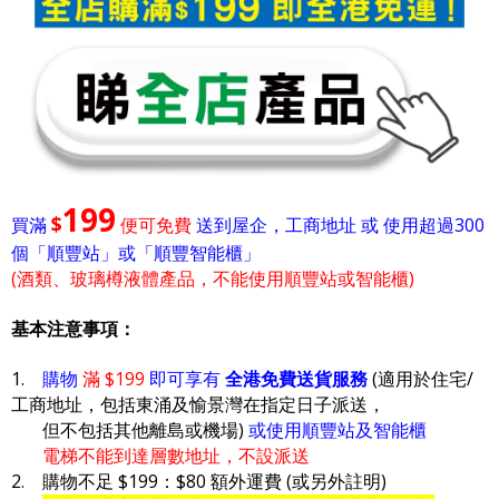
199
$
買滿
便可免費
送到屋企，工商地址 或 使用超過300
個「順豐站」或「順豐智能櫃」
(酒類、玻璃樽液體產品，不能使用順豐站或智能櫃)
基本注意事項：
1.
購物
滿 $199
即可享有
全港免費送貨服務
(適用於住宅/
工商地址，包括東涌及愉景灣在指定日子派送，
但不包括其他離島或機場)
或使用順豐站及智能櫃
電梯不能到達層數地址，不設派送
2. 購物不足 $199：$80 額外運費 (或另外註明)