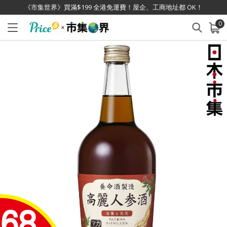
《市集世界》買滿$199 全港免運費！屋企、工商地址都 OK！
0
已加入購物車
查看