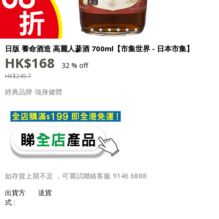
日版 養命酒造 高麗人蔘酒 700ml【市集世界 - 日本市集】
HK$
168
32 % off
HK$
245.7
經典品牌 強身健體
如存貨上限不足 ，可嘗試聯絡客服 9146 6888
出貨方
送貨
式 :