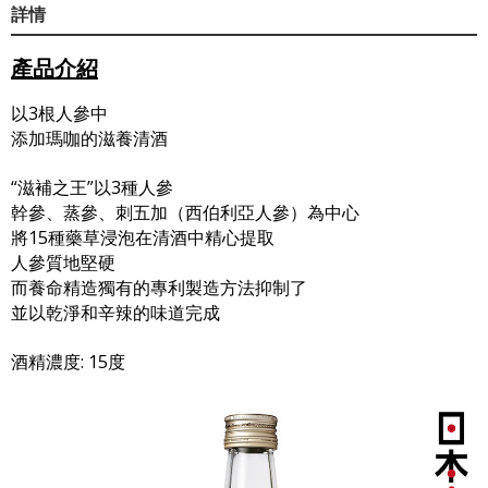
詳情
產品介紹
以3根人參中
添加瑪咖的滋養清酒
“滋補之王”以3種人參
幹參、蒸參、刺五加（西伯利亞人參）為中心
將15種藥草浸泡在清酒中精心提取
人參質地堅硬
而養命精造獨有的專利製造方法抑制了
並以乾淨和辛辣的味道完成
酒精濃度: 15度