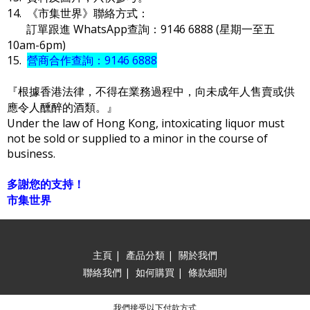
14. 《市集世界》聯絡方式：
訂單跟進 WhatsApp查詢：9146 6888 (星期一至五
10am-6pm)
15.
營商合作查詢：9146 6888
『根據香港法律，不得在業務過程中，向未成年人售賣或供
應令人醺醉的酒類。』
Under the law of Hong Kong, intoxicating liquor must
not be sold or supplied to a minor in the course of
business.
多謝您的支持！
市集世界
主頁
|
產品分類
|
關於我們
聯絡我們
|
如何購買
|
條款細則
我們接受以下付款方式