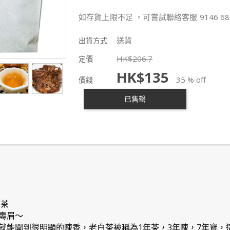
如存貨上限不足 ，可嘗試聯絡客服 9146 68
送貨
出貨方式
HK$
206.7
定價
HK$
135
35 % off
價錢
已售罄
白茶
壽眉～
就能聞到很明顯的陳香，老白茶被稱為1年茶，3年陳，7年寶，