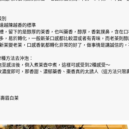
級別
達越陳越香的標準
禮，留下的是醇厚的茶香，也叫藥香，醇厚，香氣撲鼻，含在口
多，易於轉化，一般新茶口感都比較澀或者有青味，而老茶則醇
新茶變老茶，口感香氣都轉化非常的好了，做事情是講誠信的，
下2種方法去沖泡：
泡至感淡後，倒入煮茶壺中煮，這樣可感受到2種感受～
飲濃度即可，那香甜、濃郁藥香、棗香真的太誘人（這方法只限
老壽眉白茶