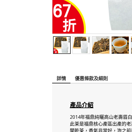
詳情
優惠條款及細則
產品介紹
2014年福鼎純曬高山老壽眉
此茶是福鼎核心產區出產的老
聞乾茶，香氣非常好，泡之前