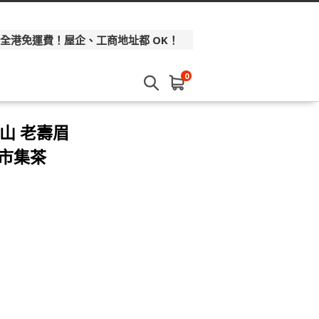
 全港免運費！屋企、工商地址都 OK！
0
高山 老壽眉
 市集茶