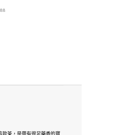
88
這款茶，是帶有很足藥香的寶