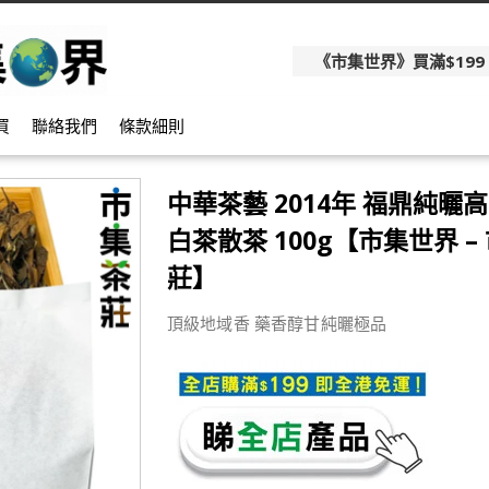
《市集世界》買滿$199
買
聯絡我們
條款細則
中華茶藝 2014年 福鼎純曬
白茶散茶 100g【市集世界 –
莊】
頂級地域香 藥香醇甘純曬極品