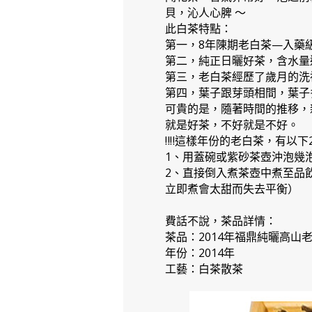
貝，沁人心脾 ～
此白茶特點：
第一，8年陳期老白茶—入藥
第二，純正日曬好茶，含水量
第三，老白茶經歷了歲月的洗
第四，葉子跟芽頭相間，葉子
可貴的是，隨著時間的推移，
就是好茶，不好就是不好。
‼️‼️這樣年份的老白茶，有以
1、用蓋碗或紫砂茶壺沖泡幾
2、直接倒入煮茶壺中煮至品
立即煮會太甜而失去平衡）
費話不說，茶品詳情：
茶品：2014年福鼎純曬高山
年份：2014年
工藝：白茶散茶