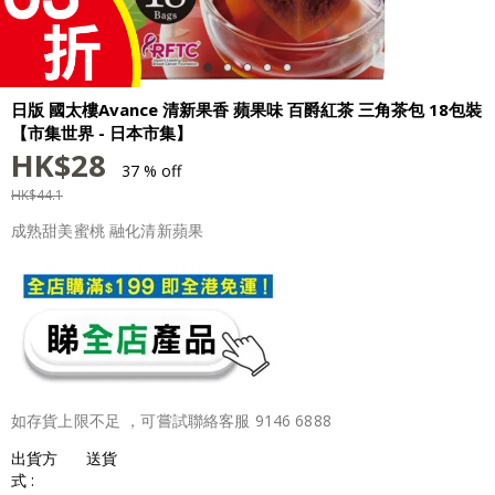
日版 國太樓Avance 清新果香 蘋果味 百爵紅茶 三角茶包 18包裝
【市集世界 - 日本市集】
HK$
28
37 % off
HK$
44.1
成熟甜美蜜桃 融化清新蘋果
如存貨上限不足 ，可嘗試聯絡客服 9146 6888
出貨方
送貨
式 :