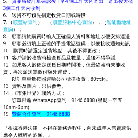
5.
貨品將於訂單確認後 1至4 個工作天內寄出，寄出後大概
3個工作天內收到
6. 送貨不可預先指定收貨日期或時段
7. （
順豐站查詢
）；（
順豐服務中心查詢
），（
智能櫃地址
查詢
）；
8. 顧客請於購買時輸入正確個人資料和地址以便安排運送
9. 顧客必須填上正確的手提電話號碼；以便接收通知短訊
10. 購買時請選定送貨地點，其後不得更改；
11. 客戶請於收貨時檢查貨品及數量，過後不得爭議
12. 如果客人於確定送貨日期時間後，但最終臨時未能收
貨，再次派送需繳付額外運費，
以訂單重量按照運輸公司標準收費，80元起。
13. 資料及圖片，只供參考。
14. 《市集世界》聯絡方式：
訂單跟進 WhatsApp查詢：9146 6888 (星期一至五
10am-6pm)
15.
營商合作查詢：9146 6888
『根據香港法律，不得在業務過程中，向未成年人售賣或供
應令人醺醉的酒類。』