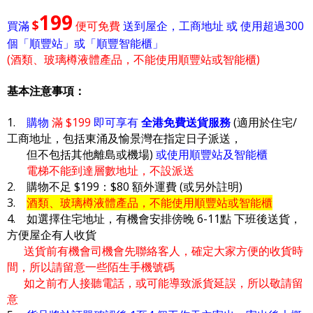
199
$
買滿
便可免費
送到屋企，工商地址 或 使用超過300
個「順豐站」或「順豐智能櫃」
(酒類、玻璃樽液體產品，不能使用順豐站或智能櫃)
基本注意事項：
1.
購物
滿 $199
即可享有
全港免費送貨服務
(適用於住宅/
工商地址，包括東涌及愉景灣在指定日子派送，
但不包括其他離島或機場)
或使用順豐站及智能櫃
電梯不能到達層數地址，不設派送
2. 購物不足 $199：$80 額外運費 (或另外註明)
3.
酒類、玻璃樽液體產品，不能使用順豐站或智能櫃
4. 如選擇住宅地址，有機會安排傍晚 6-11點 下班後送貨，
方便屋企有人收貨
送貨前有機會司機會先聯絡客人，確定大家方便的收貨時
間，所以請留意一些陌生手機號碼
如之前冇人接聽電話，或可能導致派貨延誤，所以敬請留
意