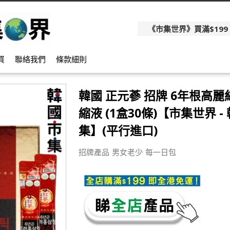
《市集世界》買滿$199
買
聯絡我們
條款細則
韓國 正元蔘 招牌 6年根高麗
縮液 (1盒30條)【市集世界 -
集】(平行進口)
招牌產品 男女老少 每一日包