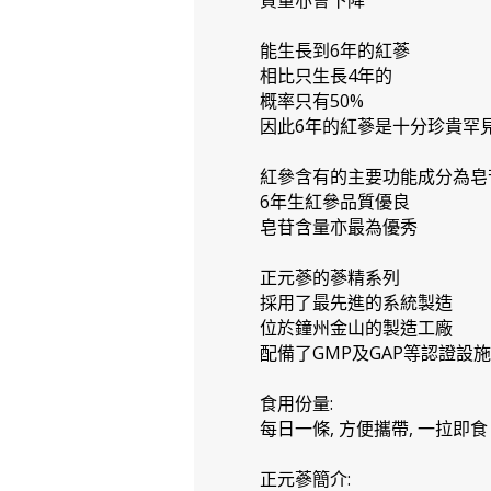
質量亦會下降
能生長到6年的紅蔘
相比只生長4年的
概率只有50%
因此6年的紅蔘是十分珍貴罕
紅參含有的主要功能成分為皂
6年生紅參品質優良
皂苷含量亦最為優秀
正元蔘的蔘精系列
採用了最先進的系統製造
位於鐘州金山的製造工廠
配備了GMP及GAP等認證設施
食用份量:
每日一條, 方便攜帶, 一拉即食
正元蔘簡介: