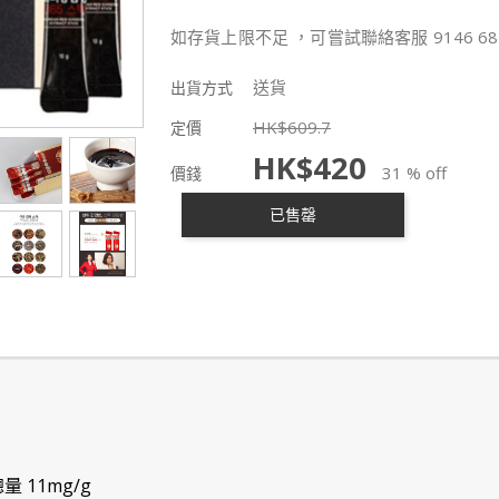
如存貨上限不足 ，可嘗試聯絡客服 9146 68
送貨
出貨方式
HK$
609.7
定價
HK$
420
31 % off
價錢
已售罄
量 11mg/g