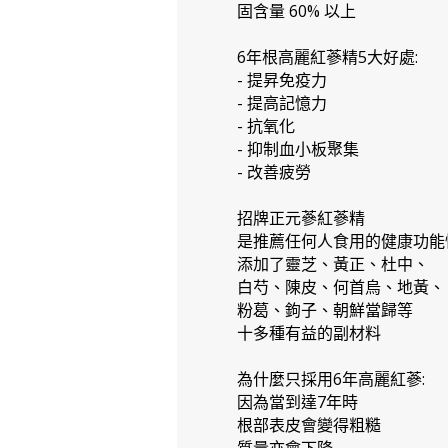
固含量 60% 以上
6年根高麗紅蔘精5大好處:
- 提昇免疫力
- 提高記憶力
- 抗氧化
- 抑制血小板聚集
- 改善疲勞
招牌正元蔘紅蔘精
是推薦任何人食用的健康功能
添加了靈芝、黃正、杜中、
白芍、陳皮、何首烏、地黃、
粉葛、鉤子、朝鮮當歸等
十多種有益的副材料
為什麼只採用6年高麗紅蔘:
因為當到達7年時
根部表皮會變得粗糙