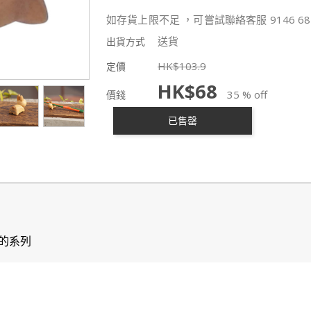
如存貨上限不足 ，可嘗試聯絡客服 9146 68
送貨
出貨方式
HK$
103.9
定價
HK$
68
35 % off
價錢
已售罄
的系列