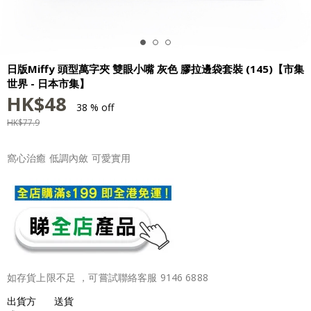
日版Miffy 頭型萬字夾 雙眼小嘴 灰色 膠拉邊袋套裝 (145)【市集
世界 - 日本市集】
HK$
48
38 % off
HK$
77.9
窩心治癒 低調內斂 可愛實用
如存貨上限不足 ，可嘗試聯絡客服 9146 6888
出貨方
送貨