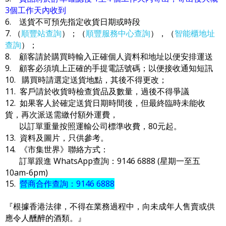
3個工作天內收到
6. 送貨不可預先指定收貨日期或時段
7. （
順豐站查詢
）；（
順豐服務中心查詢
），（
智能櫃地址
查詢
）；
8. 顧客請於購買時輸入正確個人資料和地址以便安排運送
9. 顧客必須填上正確的手提電話號碼；以便接收通知短訊
10. 購買時請選定送貨地點，其後不得更改；
11. 客戶請於收貨時檢查貨品及數量，過後不得爭議
12. 如果客人於確定送貨日期時間後，但最終臨時未能收
貨，再次派送需繳付額外運費，
以訂單重量按照運輸公司標準收費，80元起。
13. 資料及圖片，只供參考。
14. 《市集世界》聯絡方式：
訂單跟進 WhatsApp查詢：9146 6888 (星期一至五
10am-6pm)
15.
營商合作查詢：9146 6888
『根據香港法律，不得在業務過程中，向未成年人售賣或供
應令人醺醉的酒類。』