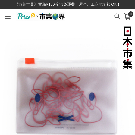
《市集世界》買滿$199 全港免運費！屋企、工商地址都 OK！
0
已加入購物車
查看