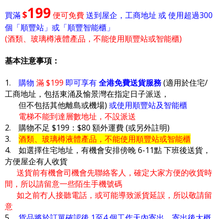
199
$
買滿
便可免費
送到屋企，工商地址 或 使用超過300
個「順豐站」或「順豐智能櫃」
(酒類、玻璃樽液體產品，不能使用順豐站或智能櫃)
基本注意事項：
1.
購物
滿 $199
即可享有
全港免費送貨服務
(適用於住宅/
工商地址，包括東涌及愉景灣在指定日子派送，
但不包括其他離島或機場)
或使用順豐站及智能櫃
電梯不能到達層數地址，不設派送
2. 購物不足 $199：$80 額外運費 (或另外註明)
3.
酒類、玻璃樽液體產品，不能使用順豐站或智能櫃
4. 如選擇住宅地址，有機會安排傍晚 6-11點 下班後送貨，
方便屋企有人收貨
送貨前有機會司機會先聯絡客人，確定大家方便的收貨時
間，所以請留意一些陌生手機號碼
如之前冇人接聽電話，或可能導致派貨延誤，所以敬請留
意
5.
貨品將於訂單確認後 1至4 個工作天內寄出，寄出後大概