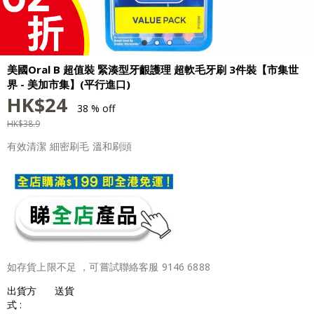
美國Oral B 超值裝 緊湊型牙齦護理 超軟毛牙刷 3件裝【市集世
界 - 美加市集】(平行進口)
HK$
24
38 % off
HK$
38.9
有效清潔 細密刷毛 溫和刷頭
如存貨上限不足 ，可嘗試聯絡客服 9146 6888
出貨方
送貨
式 :