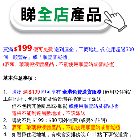
199
$
買滿
便可免費
送到屋企，工商地址 或 使用超過300
個「順豐站」或「順豐智能櫃」
(酒類、玻璃樽液體產品，不能使用順豐站或智能櫃)
基本注意事項：
1.
購物
滿 $199
即可享有
全港免費送貨服務
(適用於住宅/
工商地址，包括東涌及愉景灣在指定日子派送，
但不包括其他離島或機場)
或使用順豐站及智能櫃
電梯不能到達層數地址，不設派送
2. 購物不足 $199：$80 額外運費 (或另外註明)
3.
酒類、玻璃樽液體產品，不能使用順豐站或智能櫃
4. 如選擇住宅地址，有機會安排傍晚 6-11點 下班後送貨，