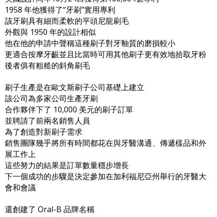
1958 年他獲得了“牙刷”實用專利
該牙刷具有細而柔軟的平頭尼龍刷毛
外觀與 1950 年的設計相似
他在他的申請中聲稱這種刷子對牙釉質的磨損較小
更適合按摩牙齦並且比當時可用其他刷子更有效地拾取牙粉
後者俱有粗糙的斜角刷毛
刷子生產是在歐文斯刷子公司基礎上建立
該公司為多家公司生產牙刷
合作夥伴下了 10,000 美元的刷子訂單
並聘請了前兩名銷售人員
為了創造對新刷子需求
銷售團隊幾乎將所有時間都花在與牙醫溝通、傳遞樣品和外
展工作上
這些努力的結果是訂單數量穩步增長
下一個成功的步驟是決定參加在加利福尼亞州舉行的牙醫大
會和會議
還創建了 Oral-B 品牌名稱