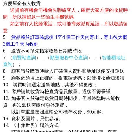
方便屋企有人收貨
送貨前有機會司機會先聯絡客人，確定大家方便的收貨時
間，所以請留意一些陌生手機號碼
如之前冇人接聽電話，或可能導致派貨延誤，所以敬請留
意
5.
貨品將於訂單確認後 1至4 個工作天內寄出，寄出後大概
3個工作天內收到
6. 送貨不可預先指定收貨日期或時段
7. （
順豐站查詢
）；（
順豐服務中心查詢
），（
智能櫃地址
查詢
）；
8. 顧客請於購買時輸入正確個人資料和地址以便安排運送
9. 顧客必須填上正確的手提電話號碼；以便接收通知短訊
10. 購買時請選定送貨地點，其後不得更改；
11. 客戶請於收貨時檢查貨品及數量，過後不得爭議
12. 如果客人於確定送貨日期時間後，但最終臨時未能收
貨，再次派送需繳付額外運費，
以訂單重量按照運輸公司標準收費，80元起。
13. 資料及圖片，只供參考。
14. 《市集世界》聯絡方式：
訂單跟進 WhatsApp查詢：9146 6888 (星期一至五