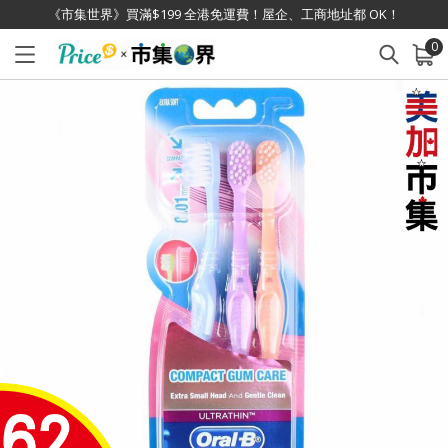
《市集世界》買滿$199 全港免運費！屋企、工商地址都 OK！
0
已加入購物車
查看