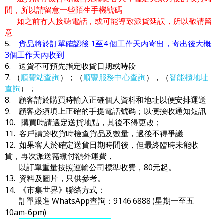
間，所以請留意一些陌生手機號碼
如之前冇人接聽電話，或可能導致派貨延誤，所以敬請留
意
5.
貨品將於訂單確認後 1至4 個工作天內寄出，寄出後大概
3個工作天內收到
6. 送貨不可預先指定收貨日期或時段
7. （
順豐站查詢
）；（
順豐服務中心查詢
），（
智能櫃地址
查詢
）；
8. 顧客請於購買時輸入正確個人資料和地址以便安排運送
9. 顧客必須填上正確的手提電話號碼；以便接收通知短訊
10. 購買時請選定送貨地點，其後不得更改；
11. 客戶請於收貨時檢查貨品及數量，過後不得爭議
12. 如果客人於確定送貨日期時間後，但最終臨時未能收
貨，再次派送需繳付額外運費，
以訂單重量按照運輸公司標準收費，80元起。
13. 資料及圖片，只供參考。
14. 《市集世界》聯絡方式：
訂單跟進 WhatsApp查詢：9146 6888 (星期一至五
10am-6pm)