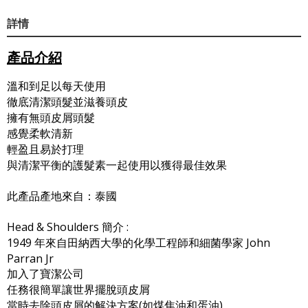
詳情
產品介紹
溫和到足以每天使用
徹底清潔頭髮並滋養頭皮
擁有無頭皮屑頭髮
感覺柔軟清新
輕盈且易於打理
與清潔平衡的護髮素一起使用以獲得最佳效果
此產品產地來自：泰國
Head & Shoulders 簡介 :
1949 年來自田納西大學的化學工程師和細菌學家 John
Parran Jr
加入了寶潔公司
任務很簡單讓世界擺脫頭皮屑
當時去除頭皮屑的解決方案(如煤焦油和蛋油)