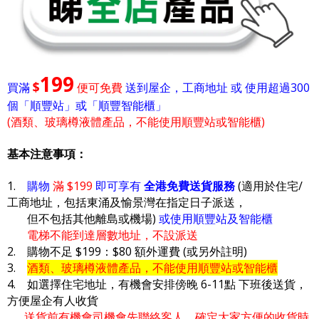
199
$
買滿
便可免費
送到屋企，工商地址 或 使用超過300
個「順豐站」或「順豐智能櫃」
(酒類、玻璃樽液體產品，不能使用順豐站或智能櫃)
基本注意事項：
1.
購物
滿 $199
即可享有
全港免費送貨服務
(適用於住宅/
工商地址，包括東涌及愉景灣在指定日子派送，
但不包括其他離島或機場)
或使用順豐站及智能櫃
電梯不能到達層數地址，不設派送
2. 購物不足 $199：$80 額外運費 (或另外註明)
3.
酒類、玻璃樽液體產品，不能使用順豐站或智能櫃
4. 如選擇住宅地址，有機會安排傍晚 6-11點 下班後送貨，
方便屋企有人收貨
送貨前有機會司機會先聯絡客人，確定大家方便的收貨時