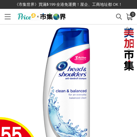
《市集世界》買滿$199 全港免運費！屋企、工商地址都 OK！
0
已加入購物車
查看