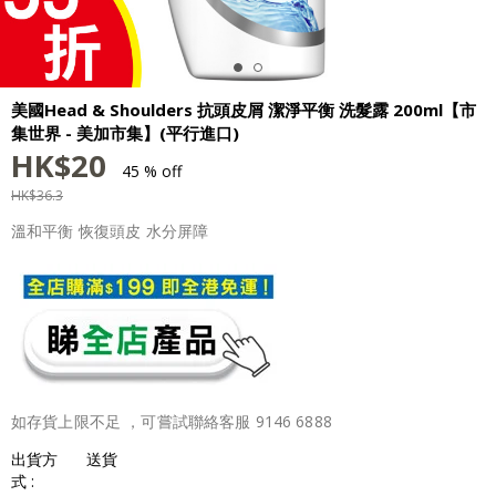
美國Head & Shoulders 抗頭皮屑 潔淨平衡 洗髮露 200ml【市
集世界 - 美加市集】(平行進口)
HK$
20
45 % off
HK$
36.3
溫和平衡 恢復頭皮 水分屏障
如存貨上限不足 ，可嘗試聯絡客服 9146 6888
出貨方
送貨
式 :