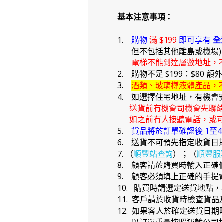
基本注意事項：
1.
購物
滿 $199
即可享有
全
但不包括其他離島或機場
電梯不能到達層數地址，
2. 購物不足 $199：$80 額
3.
酒類、玻璃樽液體產品，
4. 如選擇住宅地址，有機會
送貨前有機會司機會先聯
如之前冇人接聽電話，或可
5.
貨品將於訂單確認後 1至
6. 送貨不可預先指定收貨日
7. （
順豐站查詢
）；（
順豐服
8. 顧客請於購買時輸入正
9. 顧客必須填上正確的手
10. 購買時請選定送貨地點
11. 客戶請於收貨時檢查貨
12. 如果客人於確定送貨