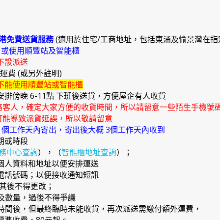
港免費送貨服務
(適用於住宅/工商地址，包括東涌及愉景灣在指
)
或使用順豐站及智能櫃
不設派送
外運費 (或另外註明)
不能使用順豐站或智能櫃
安排傍晚 6-11點 下班後送貨，方便屋企有人收貨
絡客人，確定大家方便的收貨時間，所以請留意一些陌生手機號
能導致派貨延誤，所以敬請留意
4 個工作天內寄出，寄出後大概 3個工作天內收到
期或時段
務中心查詢
），（
智能櫃地址查詢
）；
確個人資料和地址以便安排運送
提電話號碼；以便接收通知短訊
，其後不得更改；
品及數量，過後不得爭議
日期時間後，但最終臨時未能收貨，再次派送需繳付額外運費，