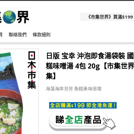
《市集世界》買滿$199
買
聯絡我們
條款細則
日版 宝幸 沖泡即食湯袋裝 國
糕味噌湯 4包 20g【市集世界
集】
海藻海岸芬芳 魚糕美味倍增