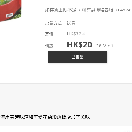
如存貨上限不足 ，可嘗試聯絡客服 9146 68
送貨
出貨方式
HK$
32.4
定價
HK$
20
38 % off
價錢
已售罄
石海岸芬芳味道和可愛花朵形魚糕增加了美味