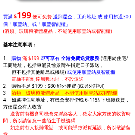
199
$
買滿
便可免費
送到屋企，工商地址 或 使用超過300
個「順豐站」或「順豐智能櫃」
(酒類、玻璃樽液體產品，不能使用順豐站或智能櫃)
基本注意事項：
1.
購物
滿 $199
即可享有
全港免費送貨服務
(適用於住宅/
工商地址，包括東涌及愉景灣在指定日子派送，
但不包括其他離島或機場)
或使用順豐站及智能櫃
電梯不能到達層數地址，不設派送
2. 購物不足 $199：$80 額外運費 (或另外註明)
3.
酒類、玻璃樽液體產品，不能使用順豐站或智能櫃
4. 如選擇住宅地址，有機會安排傍晚 6-11點 下班後送貨，
方便屋企有人收貨
送貨前有機會司機會先聯絡客人，確定大家方便的收貨時
間，所以請留意一些陌生手機號碼
如之前冇人接聽電話，或可能導致派貨延誤，所以敬請留
意