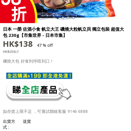
日本 一榮 佐酒小食 帆立大王 磯燒大粒帆立貝 獨立包裝 超值大
包 230g【市集世界 - 日本市集】
HK$
138
47 % off
HK$
258.7
磯燒大包 好食到停唔到口！
如存貨上限不足 ，可嘗試聯絡客服 9146 6888
出貨方
送貨
式 :