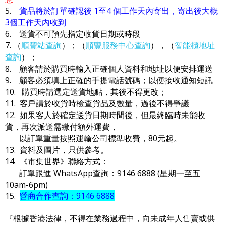
5.
貨品將於訂單確認後 1至4 個工作天內寄出，寄出後大概
3個工作天內收到
6. 送貨不可預先指定收貨日期或時段
7. （
順豐站查詢
）；（
順豐服務中心查詢
），（
智能櫃地址
查詢
）；
8. 顧客請於購買時輸入正確個人資料和地址以便安排運送
9. 顧客必須填上正確的手提電話號碼；以便接收通知短訊
10. 購買時請選定送貨地點，其後不得更改；
11. 客戶請於收貨時檢查貨品及數量，過後不得爭議
12. 如果客人於確定送貨日期時間後，但最終臨時未能收
貨，再次派送需繳付額外運費，
以訂單重量按照運輸公司標準收費，80元起。
13. 資料及圖片，只供參考。
14. 《市集世界》聯絡方式：
訂單跟進 WhatsApp查詢：9146 6888 (星期一至五
10am-6pm)
15.
營商合作查詢：9146 6888
『根據香港法律，不得在業務過程中，向未成年人售賣或供