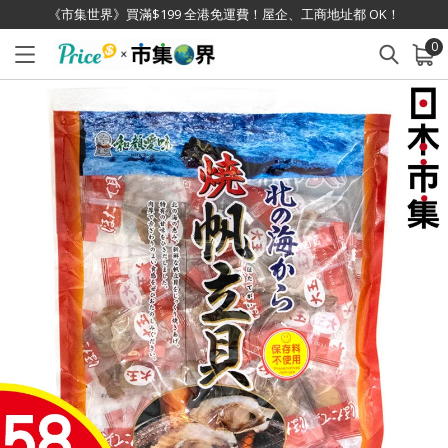
《市集世界》買滿$199 全港免運費！屋企、工商地址都 OK！
0
已加入購物車
查看