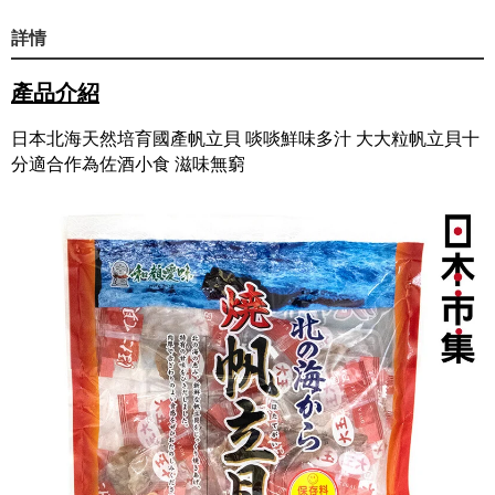
詳情
產品介紹
日本北海天然培育國產帆立貝 啖啖鮮味多汁 大大粒帆立貝十
分適合作為佐酒小食 滋味無窮