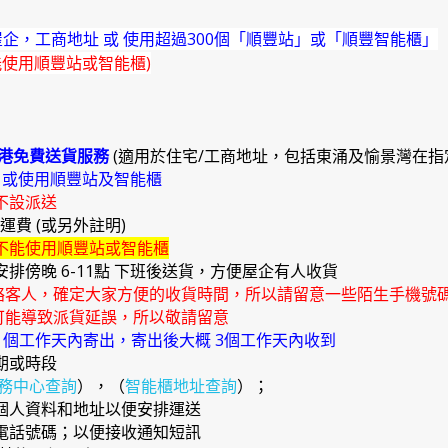
企，工商地址 或 使用超過300個「順豐站」或「順豐智能櫃」
能使用順豐站或智能櫃)
港免費送貨服務
(適用於住宅/工商地址，包括東涌及愉景灣在指
)
或使用順豐站及智能櫃
不設派送
外運費 (或另外註明)
不能使用順豐站或智能櫃
安排傍晚 6-11點 下班後送貨，方便屋企有人收貨
絡客人，確定大家方便的收貨時間，所以請留意一些陌生手機號
能導致派貨延誤，所以敬請留意
4 個工作天內寄出，寄出後大概 3個工作天內收到
期或時段
務中心查詢
），（
智能櫃地址查詢
）；
確個人資料和地址以便安排運送
提電話號碼；以便接收通知短訊