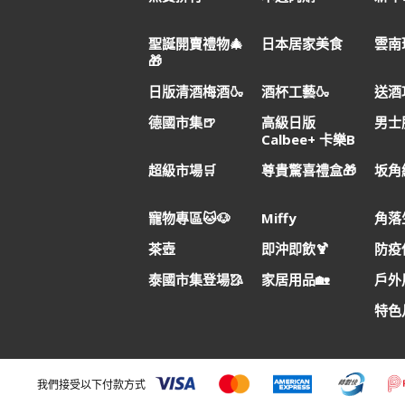
聖誕開賣禮物🎄
日本居家美食
雲南
🎁
日版清酒梅酒🍶
酒杯工藝🍶
送酒
德國市集🍺
高級日版
男士
Calbee+ 卡樂B
超級市場🛒
尊貴驚喜禮盒🎁
坂角
寵物專區🐱🐶
Miffy
角落
茶壺
即沖即飲🍹
防疫
泰國市集登場🥻
家居用品🏡
戶外用
特色
我們接受以下付款方式