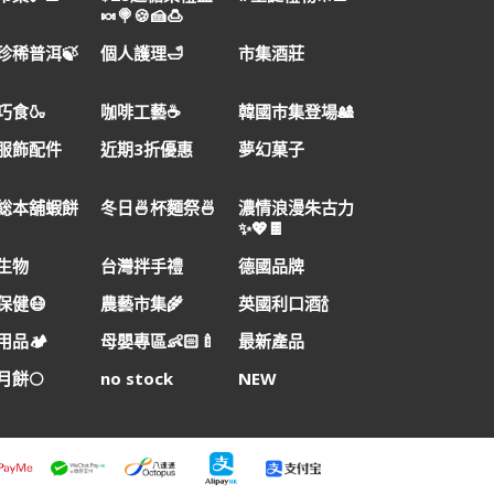
🍬🍭🍪🍰🍮
珍稀普洱🍃
個人護理🛁
市集酒莊
巧食🍶
咖啡工藝☕
韓國巿集登場🎎
服飾配件
近期3折優惠
夢幻菓子
総本舖蝦餅
冬日🍜杯麵祭🍜
濃情浪漫朱古力
✨💖🍫
生物
台灣拌手禮
德國品牌
保健😷
農藝市集🌾
英國利口酒🍾
品🏕️
母嬰專區👶🏻🍼
最新產品
月餅🌕
no stock
NEW