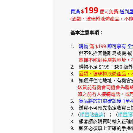
199
$
買滿
便可免費
送到屋
(酒類、玻璃樽液體產品，不
基本注意事項：
1.
購物
滿 $199
即可享有
全
但不包括其他離島或機場
電梯不能到達層數地址，
2. 購物不足 $199：$80 額
3.
酒類、玻璃樽液體產品，
4. 如選擇住宅地址，有機會
送貨前有機會司機會先聯
如之前冇人接聽電話，或可
5.
貨品將於訂單確認後 1至
6. 送貨不可預先指定收貨日
7. （
順豐站查詢
）；（
順豐服
8. 顧客請於購買時輸入正
9. 顧客必須填上正確的手