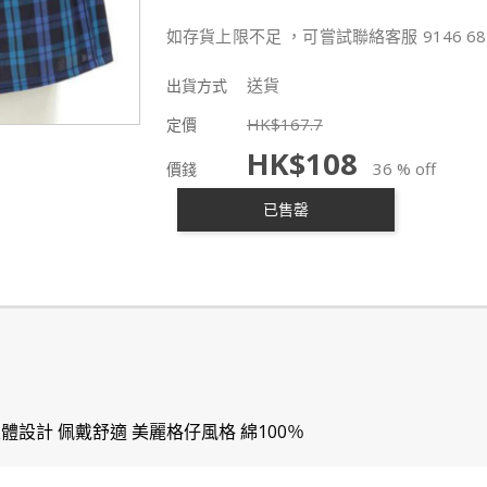
如存貨上限不足 ，可嘗試聯絡客服 9146 68
送貨
出貨方式
HK$
167.7
定價
HK$
108
36 % off
價錢
已售罄
設計 佩戴舒適 美麗格仔風格 綿100％