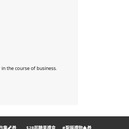
 in the course of business.
集🧨🎁
$28起糖果禮盒
#聖誕禮物🎄🎁