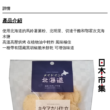
詳情
產品介紹
使用北海道的馬鈴薯澱粉、北明里、切達干酪和鄂霍次克海
水鹽
高溫高壓烘烤 在植物油中輕炸 風味極佳
一種帶有隱藏黑胡椒脆米餅乾 可增強味道