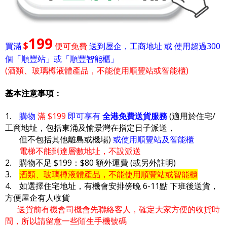
199
$
買滿
便可免費
送到屋企，工商地址 或 使用超過300
個「順豐站」或「順豐智能櫃」
(酒類、玻璃樽液體產品，不能使用順豐站或智能櫃)
基本注意事項：
1.
購物
滿 $199
即可享有
全港免費送貨服務
(適用於住宅/
工商地址，包括東涌及愉景灣在指定日子派送，
但不包括其他離島或機場)
或使用順豐站及智能櫃
電梯不能到達層數地址，不設派送
2. 購物不足 $199：$80 額外運費 (或另外註明)
3.
酒類、玻璃樽液體產品，不能使用順豐站或智能櫃
4. 如選擇住宅地址，有機會安排傍晚 6-11點 下班後送貨，
方便屋企有人收貨
送貨前有機會司機會先聯絡客人，確定大家方便的收貨時
間，所以請留意一些陌生手機號碼