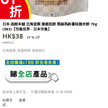
日本 函館本舖 北海道製 脆脆煎餅 黑椒馬鈴薯味脆米餅 70g
(983)【市集世界 - 日本市集】
HK$
38
39 % off
HK$
62.3
北海道製 高溫烘烤 原味初心
如存貨上限不足 ，可嘗試聯絡客服 9146 6888
出貨方
送貨
式 :