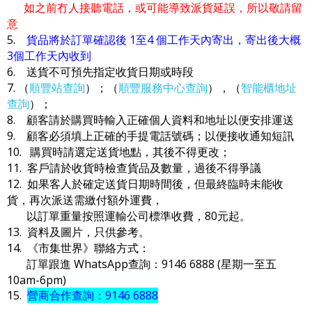
如之前冇人接聽電話，或可能導致派貨延誤，所以敬請留
意
5.
貨品將於訂單確認後 1至4 個工作天內寄出，寄出後大概
3個工作天內收到
6. 送貨不可預先指定收貨日期或時段
7. （
順豐站查詢
）；（
順豐服務中心查詢
），（
智能櫃地址
查詢
）；
8. 顧客請於購買時輸入正確個人資料和地址以便安排運送
9. 顧客必須填上正確的手提電話號碼；以便接收通知短訊
10. 購買時請選定送貨地點，其後不得更改；
11. 客戶請於收貨時檢查貨品及數量，過後不得爭議
12. 如果客人於確定送貨日期時間後，但最終臨時未能收
貨，再次派送需繳付額外運費，
以訂單重量按照運輸公司標準收費，80元起。
13. 資料及圖片，只供參考。
14. 《市集世界》聯絡方式：
訂單跟進 WhatsApp查詢：9146 6888 (星期一至五
10am-6pm)
15.
營商合作查詢：9146 6888