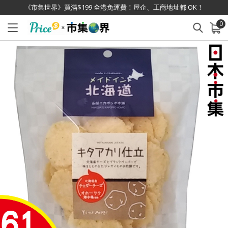
《市集世界》買滿$199 全港免運費！屋企、工商地址都 OK！
0
已加入購物車
查看