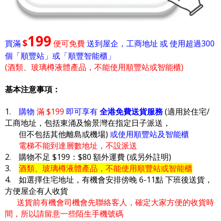
199
$
買滿
便可免費
送到屋企，工商地址 或 使用超過300
個「順豐站」或「順豐智能櫃」
(酒類、玻璃樽液體產品，不能使用順豐站或智能櫃)
基本注意事項：
1.
購物
滿 $199
即可享有
全港免費送貨服務
(適用於住宅/
工商地址，包括東涌及愉景灣在指定日子派送，
但不包括其他離島或機場)
或使用順豐站及智能櫃
電梯不能到達層數地址，不設派送
2. 購物不足 $199：$80 額外運費 (或另外註明)
3.
酒類、玻璃樽液體產品，不能使用順豐站或智能櫃
4. 如選擇住宅地址，有機會安排傍晚 6-11點 下班後送貨，
方便屋企有人收貨
送貨前有機會司機會先聯絡客人，確定大家方便的收貨時
間，所以請留意一些陌生手機號碼