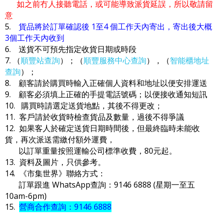
如之前冇人接聽電話，或可能導致派貨延誤，所以敬請留
意
5.
貨品將於訂單確認後 1至4 個工作天內寄出，寄出後大概
3個工作天內收到
6. 送貨不可預先指定收貨日期或時段
7. （
順豐站查詢
）；（
順豐服務中心查詢
），（
智能櫃地址
查詢
）；
8. 顧客請於購買時輸入正確個人資料和地址以便安排運送
9. 顧客必須填上正確的手提電話號碼；以便接收通知短訊
10. 購買時請選定送貨地點，其後不得更改；
11. 客戶請於收貨時檢查貨品及數量，過後不得爭議
12. 如果客人於確定送貨日期時間後，但最終臨時未能收
貨，再次派送需繳付額外運費，
以訂單重量按照運輸公司標準收費，80元起。
13. 資料及圖片，只供參考。
14. 《市集世界》聯絡方式：
訂單跟進 WhatsApp查詢：9146 6888 (星期一至五
10am-6pm)
15.
營商合作查詢：9146 6888