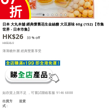
日本 大丸本舖 經典懷舊花生金絲糖 大豆原味 60g (152)【市集
世界 - 日本市集】
HK$
26
33 % off
HK$
38.9
薄薄糖外層 經典雙重享受
如存貨上限不足 ，可嘗試聯絡客服 9146 6888
出貨方
送貨
式 :