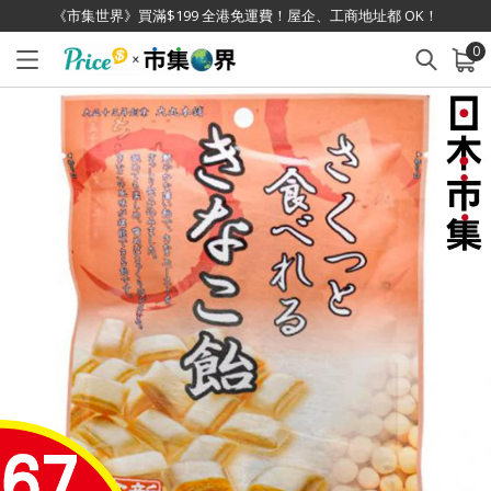
《市集世界》買滿$199 全港免運費！屋企、工商地址都 OK！
0
已加入購物車
查看