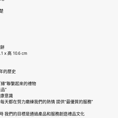
楚
煎餅
 x 高 10.6 cm
多年的歷史
ご縁”聯繫起來的禮物
品”
健康意識
每天都在努力磨練我們的熱情 提供“最優質的服務”
時 我們的目標是通過產品和服務創造禮品文化