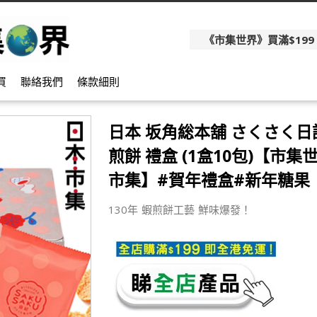
《市集世界》買滿$199
買
聯絡我們
條款細則
日本 坂角総本舖 さくさく日
煎餅 禮盒 (1盒10包)【市集世
市集】#賀年禮盒#新年糖果
130年 蝦煎餅工藝 鮮味爆發！