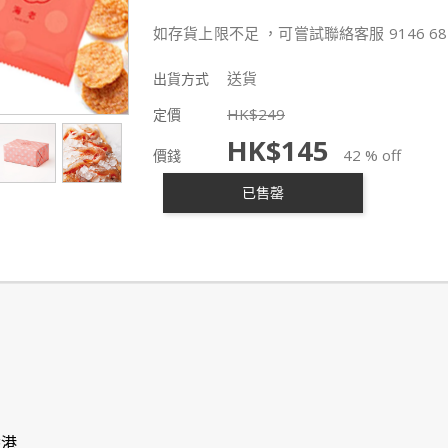
如存貨上限不足 ，可嘗試聯絡客服 9146 68
送貨
出貨方式
HK$
249
定價
HK$
145
42 % off
價錢
已售罄
香港