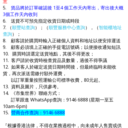
意
5.
貨品將於訂單確認後 1至4 個工作天內寄出，寄出後大概
3個工作天內收到
6. 送貨不可預先指定收貨日期或時段
7. （
順豐站查詢
）；（
順豐服務中心查詢
），（
智能櫃地址
查詢
）；
8. 顧客請於購買時輸入正確個人資料和地址以便安排運送
9. 顧客必須填上正確的手提電話號碼；以便接收通知短訊
10. 購買時請選定送貨地點，其後不得更改；
11. 客戶請於收貨時檢查貨品及數量，過後不得爭議
12. 如果客人於確定送貨日期時間後，但最終臨時未能收
貨，再次派送需繳付額外運費，
以訂單重量按照運輸公司標準收費，80元起。
13. 資料及圖片，只供參考。
14. 《市集世界》聯絡方式：
訂單跟進 WhatsApp查詢：9146 6888 (星期一至五
10am-6pm)
15.
營商合作查詢：9146 6888
『根據香港法律，不得在業務過程中，向未成年人售賣或供