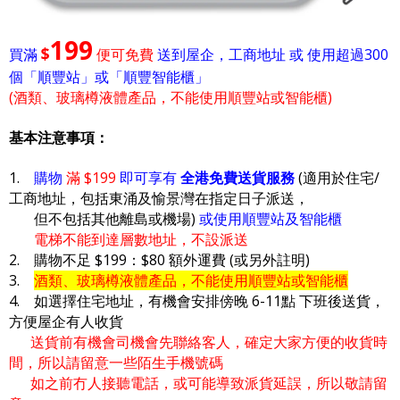
199
$
買滿
便可免費
送到屋企，工商地址 或 使用超過300
個「順豐站」或「順豐智能櫃」
(酒類、玻璃樽液體產品，不能使用順豐站或智能櫃)
基本注意事項：
1.
購物
滿 $199
即可享有
全港免費送貨服務
(適用於住宅/
工商地址，包括東涌及愉景灣在指定日子派送，
但不包括其他離島或機場)
或使用順豐站及智能櫃
電梯不能到達層數地址，不設派送
2. 購物不足 $199：$80 額外運費 (或另外註明)
3.
酒類、玻璃樽液體產品，不能使用順豐站或智能櫃
4. 如選擇住宅地址，有機會安排傍晚 6-11點 下班後送貨，
方便屋企有人收貨
送貨前有機會司機會先聯絡客人，確定大家方便的收貨時
間，所以請留意一些陌生手機號碼
如之前冇人接聽電話，或可能導致派貨延誤，所以敬請留