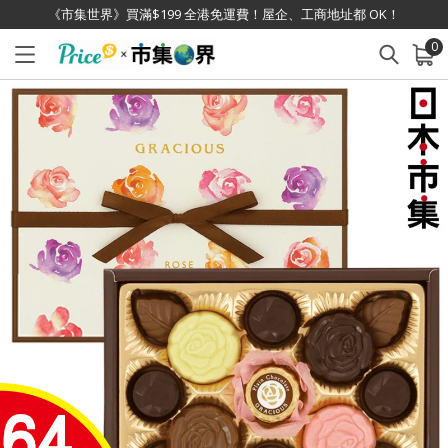
《市集世界》買滿$199 全港免運費！屋企、工商地址都 OK！
0
已加入購物車
查看