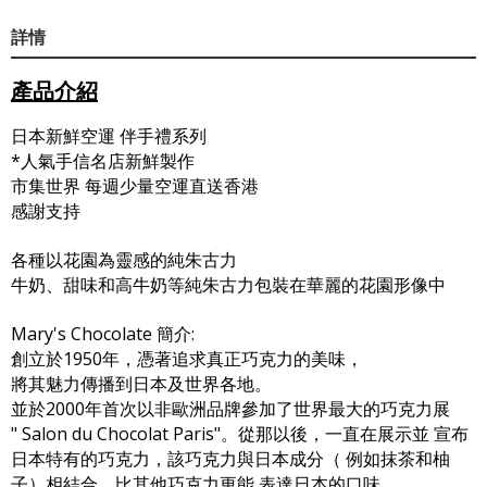
詳情
產品介紹
日本新鮮空運 伴手禮系列
*人氣手信名店新鮮製作
市集世界 每週少量空運直送香港
感謝支持
各種以花園為靈感的純朱古力
牛奶、甜味和高牛奶等純朱古力包裝在華麗的花園形像中
Mary's Chocolate 簡介:
創立於1950年，憑著追求真正巧克力的美味，
將其魅力傳播到日本及世界各地。
並於2000年首次以非歐洲品牌參加了世界最大的巧克力展
" Salon du Chocolat Paris"。從那以後，一直在展示並 宣布
日本特有的巧克力，該巧克力與日本成分（ 例如抹茶和柚
子）相結合，比其他巧克力更能 表達日本的口味。