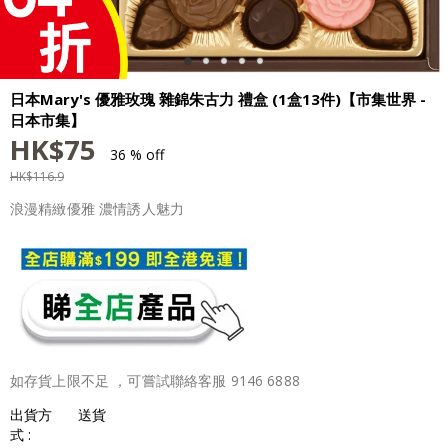
日本Mary's 優雅玫瑰 雜錦朱古力 禮盒 (1盒13件)【市集世界 -
日本市集】
HK$
75
36 % off
HK$
116.9
浪漫精緻優雅 濃情誘人魅力
如存貨上限不足 ，可嘗試聯絡客服 9146 6888
出貨方
送貨
式 :