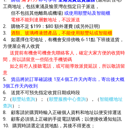
工商地址，包括東涌及愉景灣在指定日子派送，
但不包括其他離島或機場)
或使用順豐站及智能櫃
電梯不能到達層數地址，不設派送
2. 購物不足 $199：$80 額外運費 (或另外註明)
3.
酒類、玻璃樽液體產品，不能使用順豐站或智能櫃
4. 如選擇住宅地址，有機會安排傍晚 6-11點 下班後送貨，
方便屋企有人收貨
送貨前有機會司機會先聯絡客人，確定大家方便的收貨時
間，所以請留意一些陌生手機號碼
如之前冇人接聽電話，或可能導致派貨延誤，所以敬請留
意
5.
貨品將於訂單確認後 1至4 個工作天內寄出，寄出後大概
3個工作天內收到
6. 送貨不可預先指定收貨日期或時段
7. （
順豐站查詢
）；（
順豐服務中心查詢
），（
智能櫃地址
查詢
）；
8. 顧客請於購買時輸入正確個人資料和地址以便安排運送
9. 顧客必須填上正確的手提電話號碼；以便接收通知短訊
10. 購買時請選定送貨地點，其後不得更改；