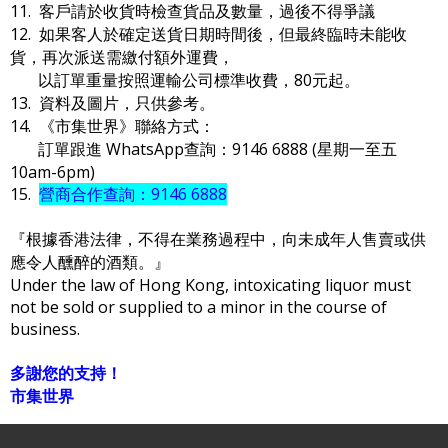
11. 客戶請於收貨時檢查貨品及數量，過後不得爭議
12. 如果客人於確定送貨日期時間後，但最終臨時未能收
貨，再次派送需繳付額外運費，
以訂單重量按照運輸公司標準收費，80元起。
13. 資料及圖片，只供參考。
14. 《市集世界》聯絡方式：
訂單跟進 WhatsApp查詢：9146 6888 (星期一至五
10am-6pm)
15.
營商合作查詢：9146 6888
『根據香港法律，不得在業務過程中，向未成年人售賣或供
應令人醺醉的酒類。』
Under the law of Hong Kong, intoxicating liquor must
not be sold or supplied to a minor in the course of
business.
多謝您的支持！
市集世界