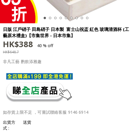
日版 江戶硝子 田島硝子 日本製 富士山祝盃 紅色 玻璃清酒杯 (工
藝原木禮盒)【市集世界 - 日本市集】
HK$
388
40 % off
HK$
648.7
非凡工藝 酌飲添雅趣
如存貨上限不足 ，可嘗試聯絡客服 9146 6914
出貨方
送貨
式 :