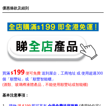
優惠條款及細則
199
$
買滿
便可免費
送到屋企，工商地址 或 使用超過300
個「順豐站」或「順豐智能櫃」
(酒類、玻璃樽液體產品，不能使用順豐站或智能櫃)
基本注意事項：
1.
購物
滿 $199
即可享有
全港免費送貨服務
(適用於住宅/