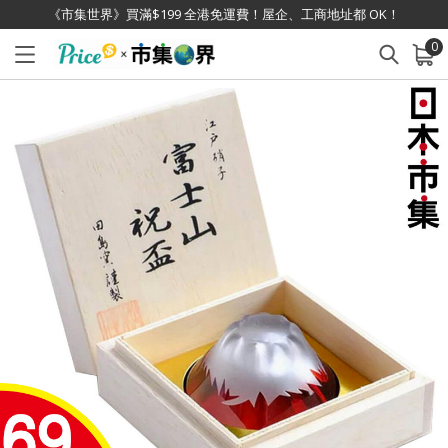
《市集世界》買滿$199 全港免運費！屋企、工商地址都 OK！
0
已加入購物車
查看