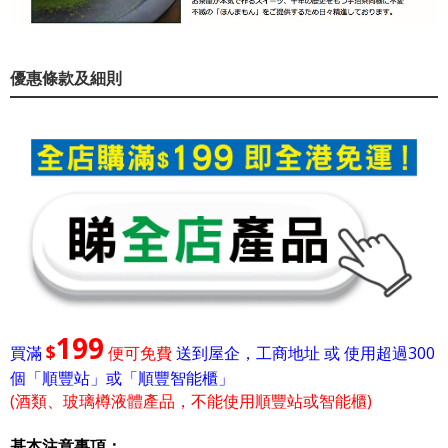
優惠條款及細則
199
$
買滿
便可免費
送到屋企，工商地址 或 使用超過300
個「順豐站」或「順豐智能櫃」
(酒類、玻璃樽液體產品，不能使用順豐站或智能櫃)
基本注意事項：