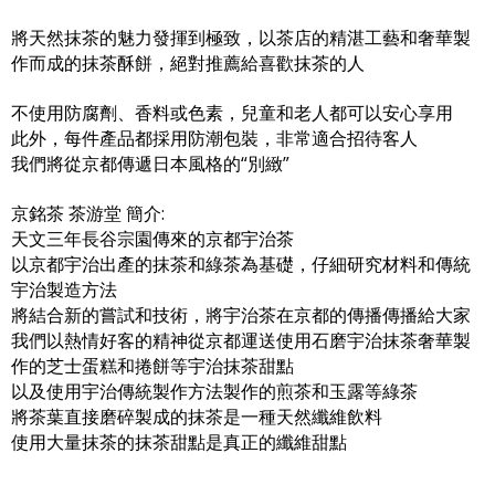
將天然抹茶的魅力發揮到極致，以茶店的精湛工藝和奢華製
作而成的抹茶酥餅，絕對推薦給喜歡抹茶的人
不使用防腐劑、香料或色素，兒童和老人都可以安心享用
此外，每件產品都採用防潮包裝，非常適合招待客人
我們將從京都傳遞日本風格的“別緻”
京銘茶 茶游堂 簡介:
天文三年長谷宗園傳來的京都宇治茶
以京都宇治出產​​的抹茶和綠茶為基礎，仔細研究材料和傳統
宇治製造方法
將結合新的嘗試和技術，將宇治茶在京都的傳播傳播給大家
我們以熱情好客的精神從京都運送使用石磨宇治抹茶奢華製
作的芝士蛋糕和捲餅等宇治抹茶甜點
以及使用宇治傳統製作方法製作的煎茶和玉露等綠茶
將茶葉直接磨碎製成的抹茶是一種天然纖維飲料
使用大量抹茶的抹茶甜點是真正的纖維甜點