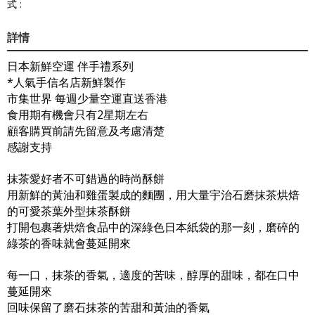
式 :
詳情
日本新鮮空運 伴手禮系列
*人氣手信名店新鮮製作
市集世界 每週少量空運直送香港
食用期有機會只有2星期左右
顧客購買前請先留意及考慮清楚
感謝支持
抹茶愛好者不可錯過的時尚酥餅
用新鮮的黃油和雞蛋製成的麵團，用大量宇治石磨抹茶烘焙
的可愛茶葉外型抹茶酥餅
打開包裹著烘焙食品中的深綠色日本紙袋的那一刻，磨碎的
綠茶的香味就會蔓延開來
每一口，抹茶的香氣，適度的苦味，醇厚的甜味，都在口中
蔓延開來
回味保留了磨石抹茶的苦甜和黃油的香氣