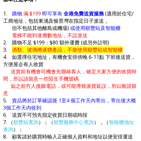
1.
購物
滿 $199
即可享有
全港免費送貨服務
(適用於住宅/
工商地址，包括東涌及愉景灣在指定日子派送，
但不包括其他離島或機場)
或使用順豐站及智能櫃
電梯不能到達層數地址，不設派送
2. 購物不足 $199：$80 額外運費 (或另外註明)
3.
酒類、玻璃樽液體產品，不能使用順豐站或智能櫃
4. 如選擇住宅地址，有機會安排傍晚 6-11點 下班後送貨，
方便屋企有人收貨
送貨前有機會司機會先聯絡客人，確定大家方便的收貨時
間，所以請留意一些陌生手機號碼
如之前冇人接聽電話，或可能導致派貨延誤，所以敬請留
意
5.
貨品將於訂單確認後 1至4 個工作天內寄出，寄出後大概
3個工作天內收到
6. 送貨不可預先指定收貨日期或時段
7. （
順豐站查詢
）；（
順豐服務中心查詢
），（
智能櫃地址
查詢
）；
8. 顧客請於購買時輸入正確個人資料和地址以便安排運送