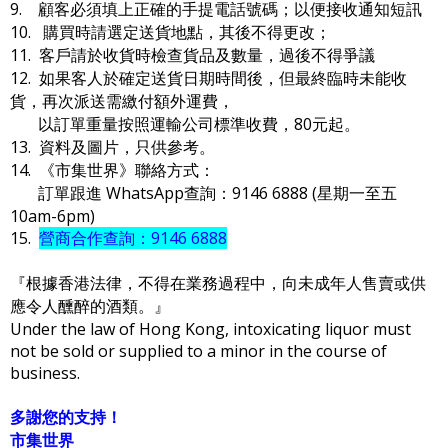
9. 顧客必須填上正確的手提電話號碼；以便接收通知短訊
10. 購買時請選定送貨地點，其後不得更改；
11. 客戶請於收貨時檢查貨品及數量，過後不得爭議
12. 如果客人於確定送貨日期時間後，但最終臨時未能收
貨，再次派送需繳付額外運費，
以訂單重量按照運輸公司標準收費，80元起。
13. 資料及圖片，只供參考。
14. 《市集世界》聯絡方式：
訂單跟進 WhatsApp查詢：9146 6888 (星期一至五
10am-6pm)
15.
營商合作查詢：9146 6888
『根據香港法律，不得在業務過程中，向未成年人售賣或供
應令人醺醉的酒類。』
Under the law of Hong Kong, intoxicating liquor must
not be sold or supplied to a minor in the course of
business.
多謝您的支持！
市集世界