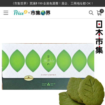
《市集世界》買滿$199 全港免運費！屋企、工商地址都 OK！
0
已加入購物車
查看