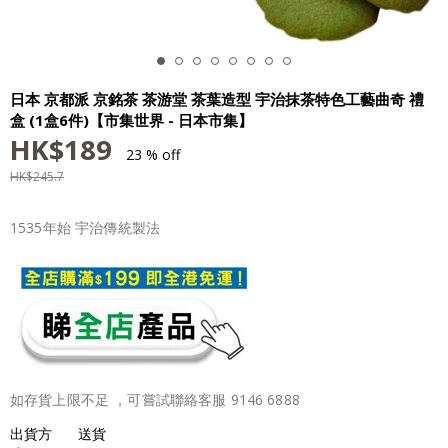
日本 京都派 京銘茶 茶游堂 茶葉造型 宇治抹茶特色工藝曲奇 禮
盒 (1盒6件)【市集世界 - 日本市集】
HK$
189
23 % off
HK$
245.7
1535年始 宇治傳統製法
如存貨上限不足 ，可嘗試聯絡客服 9146 6888
出貨方
送貨