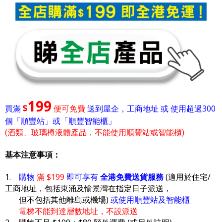
199
$
買滿
便可免費
送到屋企，工商地址 或 使用超過300
個「順豐站」或「順豐智能櫃」
(酒類、玻璃樽液體產品，不能使用順豐站或智能櫃)
基本注意事項：
1.
購物
滿 $199
即可享有
全港免費送貨服務
(適用於住宅/
工商地址，包括東涌及愉景灣在指定日子派送，
但不包括其他離島或機場)
或使用順豐站及智能櫃
電梯不能到達層數地址，不設派送