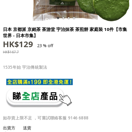
日本 京都派 京銘茶 茶游堂 宇治抹茶 茶煎餅 家庭裝 10件【市集
世界 - 日本市集】
HK$
129
23 % off
HK$
167.7
1535年始 宇治傳統製法
如存貨上限不足 ，可嘗試聯絡客服 9146 6888
出貨方
送貨