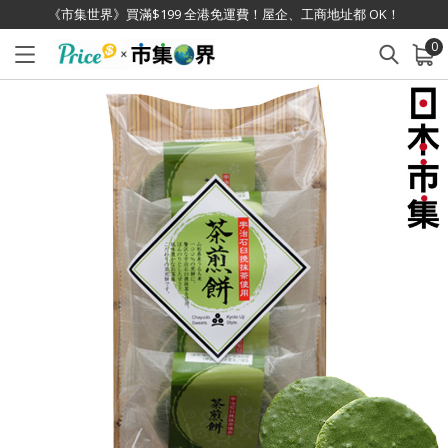
《市集世界》買滿$199 全港免運費！屋企、工商地址都 OK！
0
已加入購物車
查看