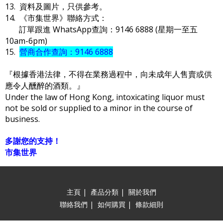
13. 資料及圖片，只供參考。
14. 《市集世界》聯絡方式：
訂單跟進 WhatsApp查詢：9146 6888 (星期一至五
10am-6pm)
15.
營商合作查詢：9146 6888
『根據香港法律，不得在業務過程中，向未成年人售賣或供
應令人醺醉的酒類。』
Under the law of Hong Kong, intoxicating liquor must
not be sold or supplied to a minor in the course of
business.
多謝您的支持！
市集世界
主頁
|
產品分類
|
關於我們
聯絡我們
|
如何購買
|
條款細則