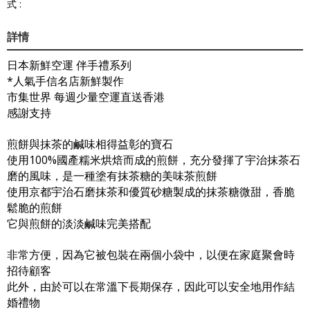
式 :
詳情
日本新鮮空運 伴手禮系列
*人氣手信名店新鮮製作
市集世界 每週少量空運直送香港
感謝支持
煎餅與抹茶的鹹味相得益彰的寶石
使用100%國產糯米烘焙而成的煎餅，充分發揮了宇治抹茶石
磨的風味，是一種塗有抹茶糖的美味茶煎餅
使用京都宇治石磨抹茶和優質砂糖製成的抹茶糖微甜，香脆
鬆脆的煎餅
它與煎餅的淡淡鹹味完美搭配
非常方便，因為它被包裝在兩個小袋中，以便在家庭聚會時
招待顧客
此外，由於可以在常溫下長期保存，因此可以安全地用作結
婚禮物