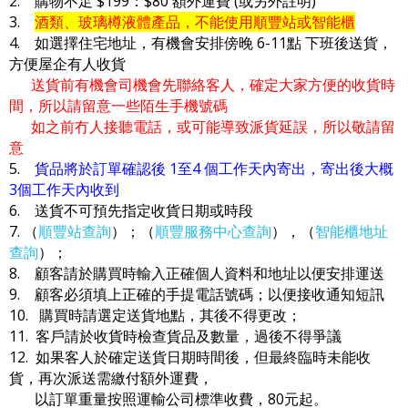
2. 購物不足 $199：$80 額外運費 (或另外註明)
3.
酒類、玻璃樽液體產品，不能使用順豐站或智能櫃
4. 如選擇住宅地址，有機會安排傍晚 6-11點 下班後送貨，
方便屋企有人收貨
送貨前有機會司機會先聯絡客人，確定大家方便的收貨時
間，所以請留意一些陌生手機號碼
如之前冇人接聽電話，或可能導致派貨延誤，所以敬請留
意
5.
貨品將於訂單確認後 1至4 個工作天內寄出，寄出後大概
3個工作天內收到
6. 送貨不可預先指定收貨日期或時段
7. （
順豐站查詢
）；（
順豐服務中心查詢
），（
智能櫃地址
查詢
）；
8. 顧客請於購買時輸入正確個人資料和地址以便安排運送
9. 顧客必須填上正確的手提電話號碼；以便接收通知短訊
10. 購買時請選定送貨地點，其後不得更改；
11. 客戶請於收貨時檢查貨品及數量，過後不得爭議
12. 如果客人於確定送貨日期時間後，但最終臨時未能收
貨，再次派送需繳付額外運費，
以訂單重量按照運輸公司標準收費，80元起。