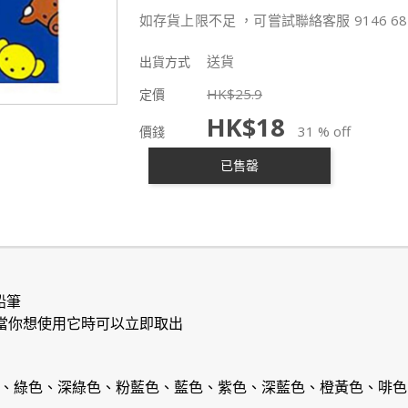
如存貨上限不足 ，可嘗試聯絡客服 9146 68
送貨
出貨方式
HK$
25.9
定價
HK$
18
31 % off
價錢
已售罄
鉛筆
 當你想使用它時可以立即取出
色、綠色、深綠色、粉藍色、藍色、紫色、深藍色、橙黃色、啡色