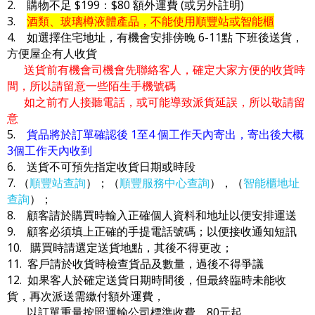
2. 購物不足 $199：$80 額外運費 (或另外註明)
3.
酒類、玻璃樽液體產品，不能使用順豐站或智能櫃
4. 如選擇住宅地址，有機會安排傍晚 6-11點 下班後送貨，
方便屋企有人收貨
送貨前有機會司機會先聯絡客人，確定大家方便的收貨時
間，所以請留意一些陌生手機號碼
如之前冇人接聽電話，或可能導致派貨延誤，所以敬請留
意
5.
貨品將於訂單確認後 1至4 個工作天內寄出，寄出後大概
3個工作天內收到
6. 送貨不可預先指定收貨日期或時段
7. （
順豐站查詢
）；（
順豐服務中心查詢
），（
智能櫃地址
查詢
）；
8. 顧客請於購買時輸入正確個人資料和地址以便安排運送
9. 顧客必須填上正確的手提電話號碼；以便接收通知短訊
10. 購買時請選定送貨地點，其後不得更改；
11. 客戶請於收貨時檢查貨品及數量，過後不得爭議
12. 如果客人於確定送貨日期時間後，但最終臨時未能收
貨，再次派送需繳付額外運費，
以訂單重量按照運輸公司標準收費，80元起。