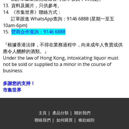
13. 資料及圖片，只供參考。
14. 《市集世界》聯絡方式：
訂單跟進 WhatsApp查詢：9146 6888 (星期一至五
10am-6pm)
15.
營商合作查詢：9146 6888
『根據香港法律，不得在業務過程中，向未成年人售賣或供
應令人醺醉的酒類。』
Under the law of Hong Kong, intoxicating liquor must
not be sold or supplied to a minor in the course of
business.
多謝您的支持！
市集世界
主頁
|
產品分類
|
關於我們
聯絡我們
|
如何購買
|
條款細則