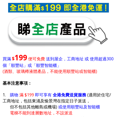
199
$
買滿
便可免費
送到屋企，工商地址 或 使用超過300
個「順豐站」或「順豐智能櫃」
(酒類、玻璃樽液體產品，不能使用順豐站或智能櫃)
基本注意事項：
1.
購物
滿 $199
即可享有
全港免費送貨服務
(適用於住宅/
工商地址，包括東涌及愉景灣在指定日子派送，
但不包括其他離島或機場)
或使用順豐站及智能櫃
電梯不能到達層數地址，不設派送