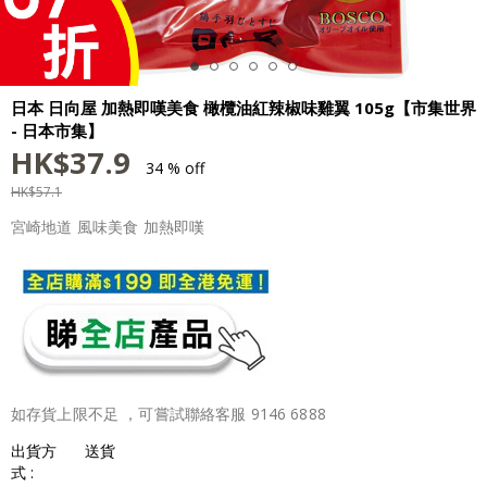
日本 日向屋 加熱即嘆美食 橄欖油紅辣椒味雞翼 105g【市集世界
- 日本市集】
HK$
37.9
34 % off
HK$
57.1
宮崎地道 風味美食 加熱即嘆
如存貨上限不足 ，可嘗試聯絡客服 9146 6888
出貨方
送貨
式 :