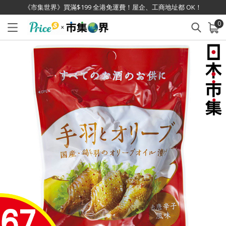
《市集世界》買滿$199 全港免運費！屋企、工商地址都 OK！
0
已加入購物車
查看