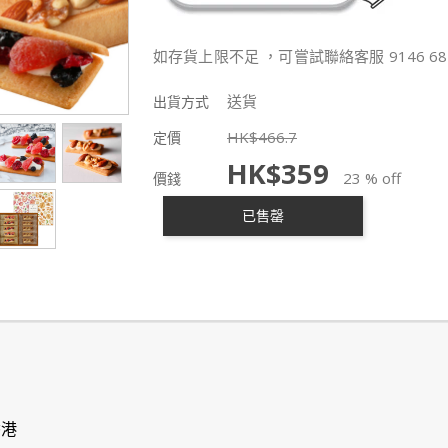
如存貨上限不足 ，可嘗試聯絡客服 9146 68
送貨
出貨方式
HK$
466.7
定價
HK$
359
23 % off
價錢
已售罄
香港