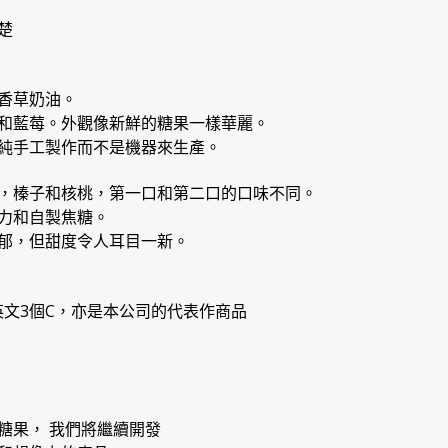
楚
香草奶油。
和藍莓。外觀像新鮮的糖果一樣華麗。
純手工製作而不是機器來生產。
，榛子和核桃，第一口和第二口的口味不同。
力和自製焦糖。
郁，但甜度令人耳目一新。
裡的英文3個C，亦是本公司的代表作商品
糖果， 我們將繼續開發