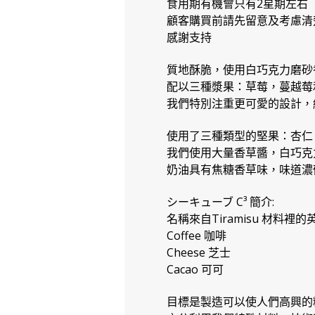
食用期有機會只有2星期左右
顧客購買前請先留意及考慮清
感謝支持
質地酥脆，使用白巧克力磨砂
配以三種漿果：草莓，蔓越莓
我們特別注重更可愛的設計，
使用了三種類型的堅果：杏仁
我們使用大量香草醬，白巧克
奶油具有焦糖香草味，味道濃
シーキューブ C³ 簡介:
名稱來自Tiramisu 材料
Coffee 咖啡
Cheese 芝士
Cacao 可可
目標是製造可以使人們高興的