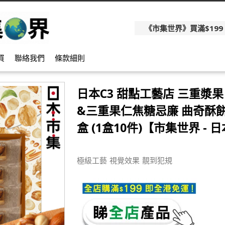
《市集世界》買滿$199
買
聯絡我們
條款細則
日本C3 甜點工藝店 三重漿
&三重果仁焦糖忌廉 曲奇酥餅
盒 (1盒10件)【市集世界 - 
極級工藝 視覺效果 靚到犯規