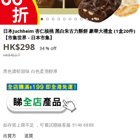
日本Juchheim 杏仁核桃 黑白朱古力酥餅 豪華大禮盒 (1盒20件)
【市集世界 - 日本市集】
HK$
298
34 % off
HK$
453.7
黑色濃郁甜味 白色柔滑醇厚
如存貨上限不足 ，可嘗試聯絡客服 9146 6888
出貨方
送貨