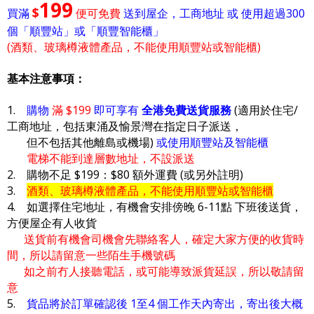
199
$
買滿
便可免費
送到屋企，工商地址 或 使用超過300
個「順豐站」或「順豐智能櫃」
(酒類、玻璃樽液體產品，不能使用順豐站或智能櫃)
基本注意事項：
1.
購物
滿 $199
即可享有
全港免費送貨服務
(適用於住宅/
工商地址，包括東涌及愉景灣在指定日子派送，
但不包括其他離島或機場)
或使用順豐站及智能櫃
電梯不能到達層數地址，不設派送
2. 購物不足 $199：$80 額外運費 (或另外註明)
3.
酒類、玻璃樽液體產品，不能使用順豐站或智能櫃
4. 如選擇住宅地址，有機會安排傍晚 6-11點 下班後送貨，
方便屋企有人收貨
送貨前有機會司機會先聯絡客人，確定大家方便的收貨時
間，所以請留意一些陌生手機號碼
如之前冇人接聽電話，或可能導致派貨延誤，所以敬請留
意
5.
貨品將於訂單確認後 1至4 個工作天內寄出，寄出後大概