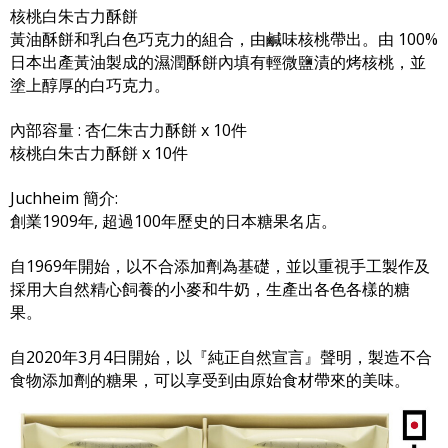
核桃白朱古力酥餅
黃油酥餅和乳白色巧克力的組合，由鹹味核桃帶出。由 100%
日本出產黃油製成的濕潤酥餅內填有輕微鹽漬的烤核桃，並
塗上醇厚的白巧克力。
內部容量 : 杏仁朱古力酥餅 x 10件
核桃白朱古力酥餅 x 10件
Juchheim 簡介:
創業1909年, 超過100年歷史的日本糖果名店。
自1969年開始，以不合添加劑為基礎，並以重視手工製作及
採用大自然精心飼養的小麥和牛奶，生產出各色各樣的糖
果。
自2020年3月4日開始，以『純正自然宣言』聲明，製造不合
食物添加劑的糖果，可以享受到由原始食材帶來的美味。