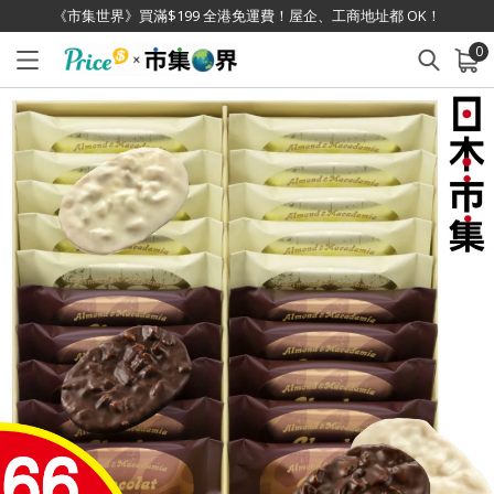
《市集世界》買滿$199 全港免運費！屋企、工商地址都 OK！
0
已加入購物車
查看