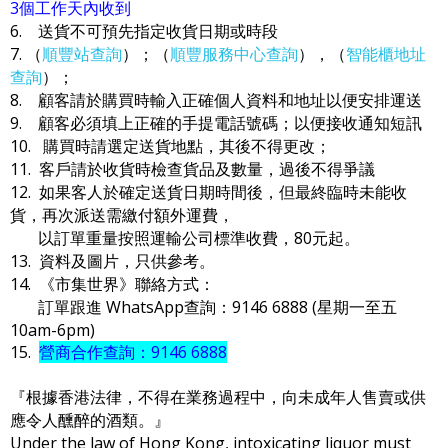
3個工作天內收到
6. 送貨不可預先指定收貨日期或時段
7. （
順豐站查詢
）；（
順豐服務中心查詢
），（
智能櫃地址
查詢
）；
8. 顧客請於購買時輸入正確個人資料和地址以便安排運送
9. 顧客必須填上正確的手提電話號碼；以便接收通知短訊
10. 購買時請選定送貨地點，其後不得更改；
11. 客戶請於收貨時檢查貨品及數量，過後不得爭議
12. 如果客人於確定送貨日期時間後，但最終臨時未能收
貨，再次派送需繳付額外運費，
以訂單重量按照運輸公司標準收費，80元起。
13. 資料及圖片，只供參考。
14. 《市集世界》聯絡方式：
訂單跟進 WhatsApp查詢：9146 6888 (星期一至五
10am-6pm)
15.
營商合作查詢：9146 6888
『根據香港法律，不得在業務過程中，向未成年人售賣或供
應令人醺醉的酒類。』
Under the law of Hong Kong, intoxicating liquor must