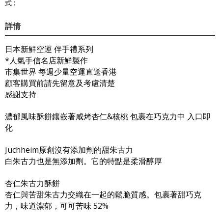
式 :
詳情
日本新鮮空運 伴手禮系列
*人氣手信名店新鮮製作
市集世界 每週少量空運直送香港
顧客購買前請先留意及考慮清楚
感謝支持
濃郁風味酥餅鑲嵌著咸烤杏仁&核桃 包裹在巧克力中 入口即
化
Juchheim原創沒有添加劑的甜朱古力
白朱古力也是無添加劑。它的特點是柔滑醇厚
杏仁朱古力酥餅
杏仁與苦甜朱古力交織在一起的鬆脆質感。包裹著甜巧克
力，味道濃郁，可可苦味 52%