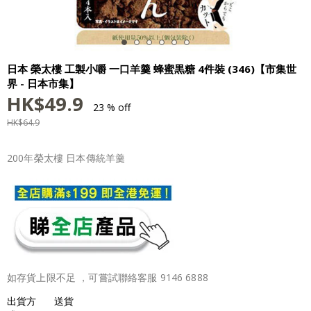
日本 榮太樓 工製小嚼 一口羊羹 蜂蜜黒糖 4件裝 (346)【市集世
界 - 日本市集】
HK$
49.9
23 % off
HK$
64.9
200年榮太樓 日本傳統羊羹
如存貨上限不足 ，可嘗試聯絡客服 9146 6888
出貨方
送貨