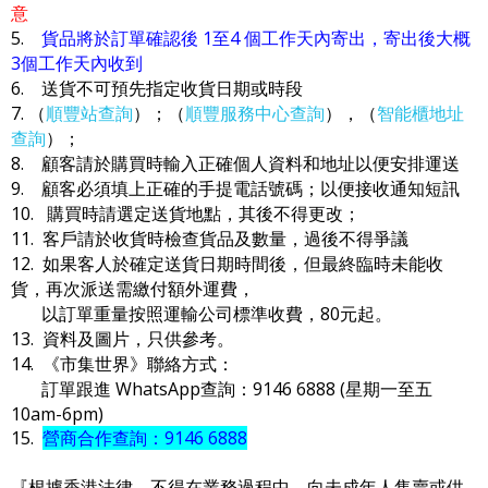
意
5.
貨品將於訂單確認後 1至4 個工作天內寄出，寄出後大概
3個工作天內收到
6. 送貨不可預先指定收貨日期或時段
7. （
順豐站查詢
）；（
順豐服務中心查詢
），（
智能櫃地址
查詢
）；
8. 顧客請於購買時輸入正確個人資料和地址以便安排運送
9. 顧客必須填上正確的手提電話號碼；以便接收通知短訊
10. 購買時請選定送貨地點，其後不得更改；
11. 客戶請於收貨時檢查貨品及數量，過後不得爭議
12. 如果客人於確定送貨日期時間後，但最終臨時未能收
貨，再次派送需繳付額外運費，
以訂單重量按照運輸公司標準收費，80元起。
13. 資料及圖片，只供參考。
14. 《市集世界》聯絡方式：
訂單跟進 WhatsApp查詢：9146 6888 (星期一至五
10am-6pm)
15.
營商合作查詢：9146 6888
『根據香港法律，不得在業務過程中，向未成年人售賣或供