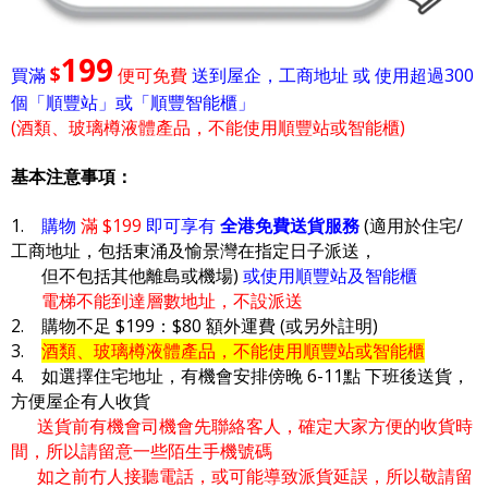
199
$
買滿
便可免費
送到屋企，工商地址 或 使用超過300
個「順豐站」或「順豐智能櫃」
(酒類、玻璃樽液體產品，不能使用順豐站或智能櫃)
基本注意事項：
1.
購物
滿 $199
即可享有
全港免費送貨服務
(適用於住宅/
工商地址，包括東涌及愉景灣在指定日子派送，
但不包括其他離島或機場)
或使用順豐站及智能櫃
電梯不能到達層數地址，不設派送
2. 購物不足 $199：$80 額外運費 (或另外註明)
3.
酒類、玻璃樽液體產品，不能使用順豐站或智能櫃
4. 如選擇住宅地址，有機會安排傍晚 6-11點 下班後送貨，
方便屋企有人收貨
送貨前有機會司機會先聯絡客人，確定大家方便的收貨時
間，所以請留意一些陌生手機號碼
如之前冇人接聽電話，或可能導致派貨延誤，所以敬請留