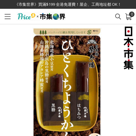
《市集世界》買滿$199 全港免運費！屋企、工商地址都 OK！
0
已加入購物車
查看