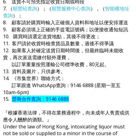
6. 送貨不可預先指定收貨日期或時段
7. （
順豐站查詢
）；（
順豐服務中心查詢
），（
智能櫃地址
查詢
）；
8. 顧客請於購買時輸入正確個人資料和地址以便安排運送
9. 顧客必須填上正確的手提電話號碼；以便接收通知短訊
10. 購買時請選定送貨地點，其後不得更改；
11. 客戶請於收貨時檢查貨品及數量，過後不得爭議
12. 如果客人於確定送貨日期時間後，但最終臨時未能收
貨，再次派送需繳付額外運費，
以訂單重量按照運輸公司標準收費，80元起。
13. 資料及圖片，只供參考。
14. 《市集世界》聯絡方式：
訂單跟進 WhatsApp查詢：9146 6888 (星期一至五
10am-6pm)
15.
營商合作查詢：9146 6888
『根據香港法律，不得在業務過程中，向未成年人售賣或供
應令人醺醉的酒類。』
Under the law of Hong Kong, intoxicating liquor must
not be sold or supplied to a minor in the course of