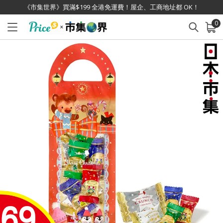
《市集世界》買滿$199 全港免運費！屋企、工商地址都 OK！
0
已加入購物車
查看