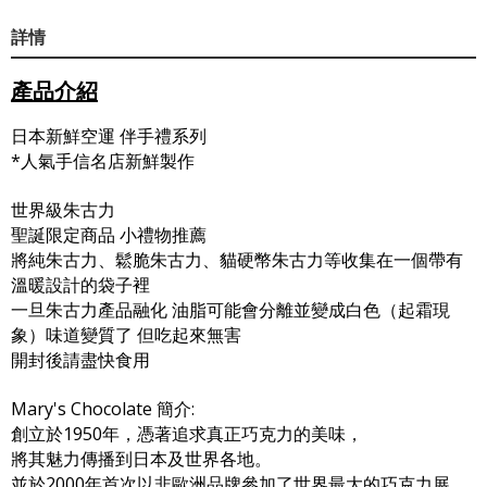
詳情
產品介紹
日本新鮮空運 伴手禮系列
*人氣手信名店新鮮製作
世界級朱古力
聖誕限定商品 小禮物推薦
將純朱古力、鬆脆朱古力、貓硬幣朱古力等收集在一個帶有
溫暖設計的袋子裡
一旦朱古力產品融化 油脂可能會分離並變成白色（起霜現
象）味道變質了 但吃起來無害
開封後請盡快食用
Mary's Chocolate 簡介:
創立於1950年，憑著追求真正巧克力的美味，
將其魅力傳播到日本及世界各地。
並於2000年首次以非歐洲品牌參加了世界最大的巧克力展