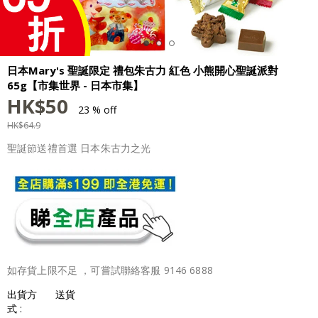
日本Mary's 聖誕限定 禮包朱古力 紅色 小熊開心聖誕派對
65g【市集世界 - 日本市集】
HK$
50
23 % off
HK$
64.9
聖誕節送禮首選 日本朱古力之光
如存貨上限不足 ，可嘗試聯絡客服 9146 6888
出貨方
送貨
式 :