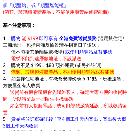
個「順豐站」或「順豐智能櫃」
(酒類、玻璃樽液體產品，不能使用順豐站或智能櫃)
基本注意事項：
1.
購物
滿 $199
即可享有
全港免費送貨服務
(適用於住宅/
工商地址，包括東涌及愉景灣在指定日子派送，
但不包括其他離島或機場)
或使用順豐站及智能櫃
電梯不能到達層數地址，不設派送
2. 購物不足 $199：$80 額外運費 (或另外註明)
3.
酒類、玻璃樽液體產品，不能使用順豐站或智能櫃
4. 如選擇住宅地址，有機會安排傍晚 6-11點 下班後送貨，
方便屋企有人收貨
送貨前有機會司機會先聯絡客人，確定大家方便的收貨時
間，所以請留意一些陌生手機號碼
如之前冇人接聽電話，或可能導致派貨延誤，所以敬請留
意
5.
貨品將於訂單確認後 1至4 個工作天內寄出，寄出後大概
3個工作天內收到