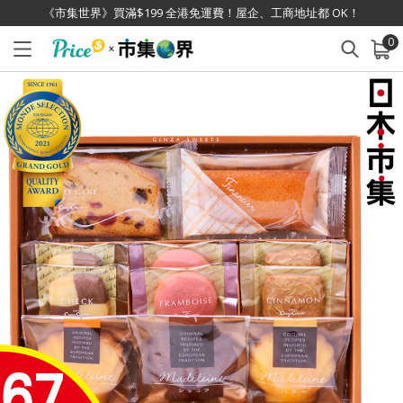
《市集世界》買滿$199 全港免運費！屋企、工商地址都 OK！
0
已加入購物車
查看