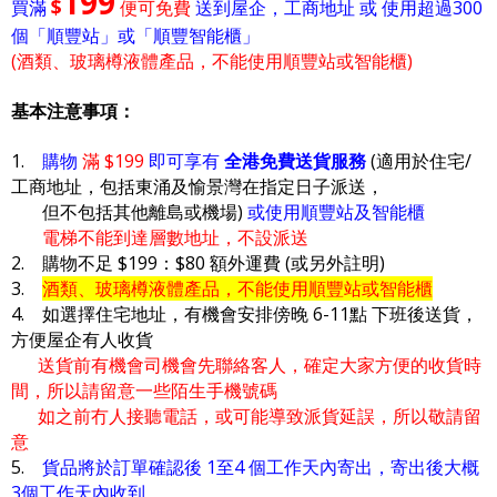
199
$
買滿
便可免費
送到屋企，工商地址 或 使用超過300
個「順豐站」或「順豐智能櫃」
(酒類、玻璃樽液體產品，不能使用順豐站或智能櫃)
基本注意事項：
1.
購物
滿 $199
即可享有
全港免費送貨服務
(適用於住宅/
工商地址，包括東涌及愉景灣在指定日子派送，
但不包括其他離島或機場)
或使用順豐站及智能櫃
電梯不能到達層數地址，不設派送
2. 購物不足 $199：$80 額外運費 (或另外註明)
3.
酒類、玻璃樽液體產品，不能使用順豐站或智能櫃
4. 如選擇住宅地址，有機會安排傍晚 6-11點 下班後送貨，
方便屋企有人收貨
送貨前有機會司機會先聯絡客人，確定大家方便的收貨時
間，所以請留意一些陌生手機號碼
如之前冇人接聽電話，或可能導致派貨延誤，所以敬請留
意
5.
貨品將於訂單確認後 1至4 個工作天內寄出，寄出後大概
3個工作天內收到