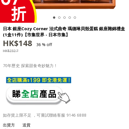
日本 銀座Cozy Corner 法式曲奇 瑪德琳貝殼蛋糕 銀座雜錦禮盒
(1盒11件)【市集世界 - 日本市集】
HK$
148
36 % off
HK$
232.7
70年歷史 探索甜食奇妙魅力！
如存貨上限不足 ，可嘗試聯絡客服 9146 6888
出貨方
送貨