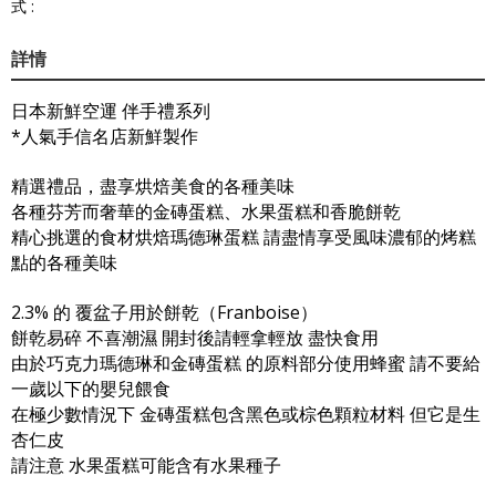
式 :
詳情
日本新鮮空運 伴手禮系列
*人氣手信名店新鮮製作
精選禮品，盡享烘焙美食的各種美味
各種芬芳而奢華的金磚蛋糕、水果蛋糕和香脆餅乾
精心挑選的食材烘焙瑪德琳蛋糕 請盡情享受風味濃郁的烤糕
點的各種美味
2.3% 的 覆盆子用於餅乾（Franboise）
餅乾易碎 不喜潮濕 開封後請輕拿輕放 盡快食用
由於巧克力瑪德琳和金磚蛋糕 的原料部分使用蜂蜜 請不要給
一歲以下的嬰兒餵食
在極少數情況下 金磚蛋糕包含黑色或棕色顆粒材料 但它是生
杏仁皮
請注意 水果蛋糕可能含有水果種子