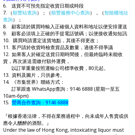
6. 送貨不可預先指定收貨日期或時段
7. （
順豐站查詢
）；（
順豐服務中心查詢
），（
智能櫃地址
查詢
）；
8. 顧客請於購買時輸入正確個人資料和地址以便安排運送
9. 顧客必須填上正確的手提電話號碼；以便接收通知短訊
10. 購買時請選定送貨地點，其後不得更改；
11. 客戶請於收貨時檢查貨品及數量，過後不得爭議
12. 如果客人於確定送貨日期時間後，但最終臨時未能收
貨，再次派送需繳付額外運費，
以訂單重量按照運輸公司標準收費，80元起。
13. 資料及圖片，只供參考。
14. 《市集世界》聯絡方式：
訂單跟進 WhatsApp查詢：9146 6888 (星期一至五
10am-6pm)
15.
營商合作查詢：9146 6888
『根據香港法律，不得在業務過程中，向未成年人售賣或供
應令人醺醉的酒類。』
Under the law of Hong Kong, intoxicating liquor must