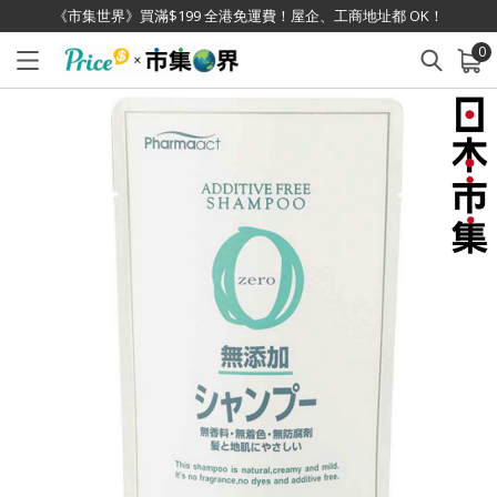
《市集世界》買滿$199 全港免運費！屋企、工商地址都 OK！
0
已加入購物車
查看