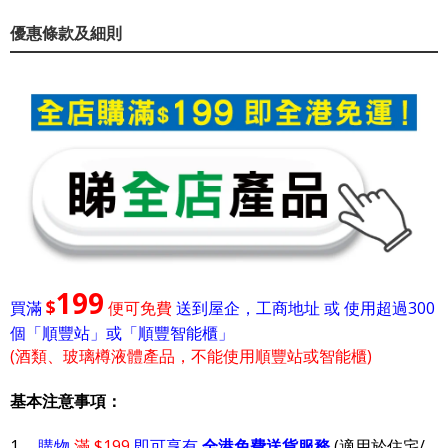
優惠條款及細則
199
$
買滿
便可免費
送到屋企，工商地址 或 使用超過300
個「順豐站」或「順豐智能櫃」
(酒類、玻璃樽液體產品，不能使用順豐站或智能櫃)
基本注意事項：
1.
購物
滿 $199
即可享有
全港免費送貨服務
(適用於住宅/