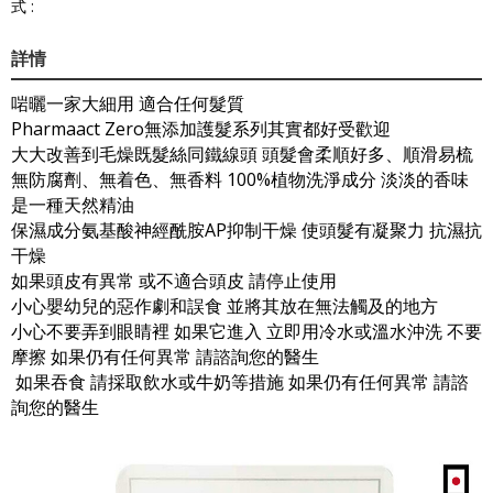
式 :
詳情
啱曬一家大細用 適合任何髮質
Pharmaact Zero無添加護髮系列其實都好受歡迎
大大改善到毛燥既髮絲同鐵線頭 頭髮會柔順好多、順滑易梳
無防腐劑、無着色、無香料 100%植物洗淨成分 淡淡的香味
是一種天然精油
保濕成分氨基酸神經酰胺AP抑制干燥 使頭髮有凝聚力 抗濕抗
干燥
如果頭皮有異常 或不適合頭皮 請停止使用
小心嬰幼兒的惡作劇和誤食 並將其放在無法觸及的地方
小心不要弄到眼睛裡 如果它進入 立即用冷水或溫水沖洗 不要
摩擦 如果仍有任何異常 請諮詢您的醫生
如果吞食 請採取飲水或牛奶等措施 如果仍有任何異常 請諮
詢您的醫生