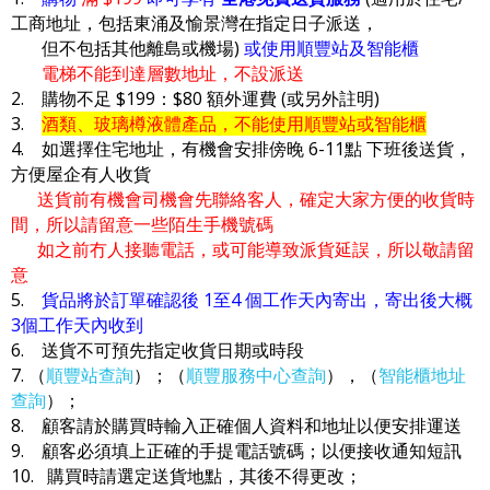
工商地址，包括東涌及愉景灣在指定日子派送，
但不包括其他離島或機場)
或使用順豐站及智能櫃
電梯不能到達層數地址，不設派送
2. 購物不足 $199：$80 額外運費 (或另外註明)
3.
酒類、玻璃樽液體產品，不能使用順豐站或智能櫃
4. 如選擇住宅地址，有機會安排傍晚 6-11點 下班後送貨，
方便屋企有人收貨
送貨前有機會司機會先聯絡客人，確定大家方便的收貨時
間，所以請留意一些陌生手機號碼
如之前冇人接聽電話，或可能導致派貨延誤，所以敬請留
意
5.
貨品將於訂單確認後 1至4 個工作天內寄出，寄出後大概
3個工作天內收到
6. 送貨不可預先指定收貨日期或時段
7. （
順豐站查詢
）；（
順豐服務中心查詢
），（
智能櫃地址
查詢
）；
8. 顧客請於購買時輸入正確個人資料和地址以便安排運送
9. 顧客必須填上正確的手提電話號碼；以便接收通知短訊
10. 購買時請選定送貨地點，其後不得更改；