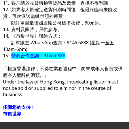
11. 客戶請於收貨時檢查貨品及數量，過後不得爭議
12. 如果客人於確定送貨日期時間後，但最終臨時未能收
貨，再次派送需繳付額外運費，
以訂單重量按照運輸公司標準收費，80元起。
13. 資料及圖片，只供參考。
14. 《市集世界》聯絡方式：
訂單跟進 WhatsApp查詢：9146 6888 (星期一至五
10am-6pm)
15.
營商合作查詢：9146 6888
『根據香港法律，不得在業務過程中，向未成年人售賣或供
應令人醺醉的酒類。』
Under the law of Hong Kong, intoxicating liquor must
not be sold or supplied to a minor in the course of
business.
多謝您的支持！
市集世界