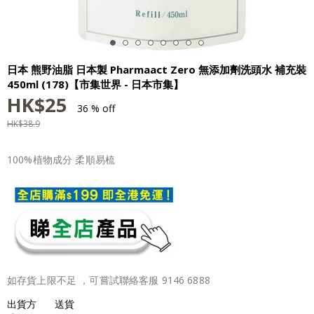
日本 熊野油脂 日本製 Pharmaact Zero 無添加劑洗頭水 補充裝
450ml (178)【市集世界 - 日本市集】
HK$
25
36 % off
HK$
38.9
100%植物成分 柔順易梳
如存貨上限不足 ，可嘗試聯絡客服 9146 6888
出貨方
送貨