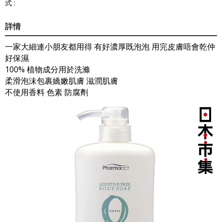
式 :
詳情
一家大細連小朋友都用得 有好濃厚既泡泡 用完皮膚唔會乾仲
好保濕
100% 植物成分用於洗滌
柔滑泡沫包裹嬌嫩肌膚 滋潤肌膚
不使用香料 色素 防腐劑