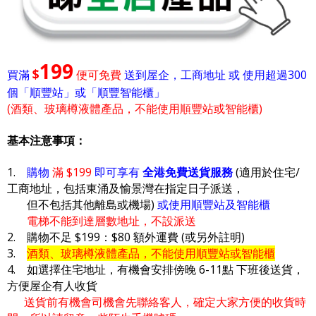
199
$
買滿
便可免費
送到屋企，工商地址 或 使用超過300
個「順豐站」或「順豐智能櫃」
(酒類、玻璃樽液體產品，不能使用順豐站或智能櫃)
基本注意事項：
1.
購物
滿 $199
即可享有
全港免費送貨服務
(適用於住宅/
工商地址，包括東涌及愉景灣在指定日子派送，
但不包括其他離島或機場)
或使用順豐站及智能櫃
電梯不能到達層數地址，不設派送
2. 購物不足 $199：$80 額外運費 (或另外註明)
3.
酒類、玻璃樽液體產品，不能使用順豐站或智能櫃
4. 如選擇住宅地址，有機會安排傍晚 6-11點 下班後送貨，
方便屋企有人收貨
送貨前有機會司機會先聯絡客人，確定大家方便的收貨時