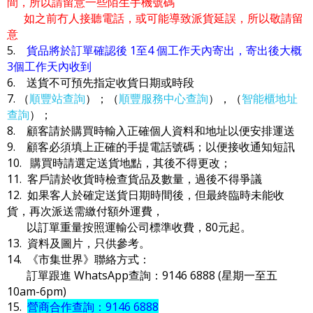
間，所以請留意一些陌生手機號碼
如之前冇人接聽電話，或可能導致派貨延誤，所以敬請留
意
5.
貨品將於訂單確認後 1至4 個工作天內寄出，寄出後大概
3個工作天內收到
6. 送貨不可預先指定收貨日期或時段
7. （
順豐站查詢
）；（
順豐服務中心查詢
），（
智能櫃地址
查詢
）；
8. 顧客請於購買時輸入正確個人資料和地址以便安排運送
9. 顧客必須填上正確的手提電話號碼；以便接收通知短訊
10. 購買時請選定送貨地點，其後不得更改；
11. 客戶請於收貨時檢查貨品及數量，過後不得爭議
12. 如果客人於確定送貨日期時間後，但最終臨時未能收
貨，再次派送需繳付額外運費，
以訂單重量按照運輸公司標準收費，80元起。
13. 資料及圖片，只供參考。
14. 《市集世界》聯絡方式：
訂單跟進 WhatsApp查詢：9146 6888 (星期一至五
10am-6pm)
15.
營商合作查詢：9146 6888