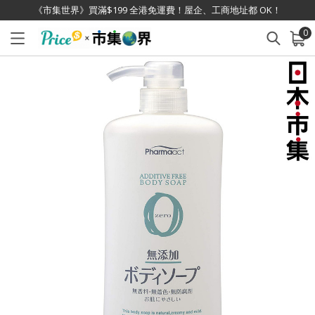
《市集世界》買滿$199 全港免運費！屋企、工商地址都 OK！
0
已加入購物車
查看