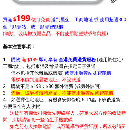
199
$
買滿
便可免費
送到屋企，工商地址 或 使用超過300
個「順豐站」或「順豐智能櫃」
(酒類、玻璃樽液體產品，不能使用順豐站或智能櫃)
基本注意事項：
1.
購物
滿 $199
即可享有
全港免費送貨服務
(適用於住宅/
工商地址，包括東涌及愉景灣在指定日子派送，
但不包括其他離島或機場)
或使用順豐站及智能櫃
電梯不能到達層數地址，不設派送
2. 購物不足 $199：$80 額外運費 (或另外註明)
3.
酒類、玻璃樽液體產品，不能使用順豐站或智能櫃
4. 如選擇住宅地址，有機會安排傍晚 6-11點 下班後送貨，
方便屋企有人收貨
送貨前有機會司機會先聯絡客人，確定大家方便的收貨時
間，所以請留意一些陌生手機號碼
如之前冇人接聽電話，或可能導致派貨延誤，所以敬請留