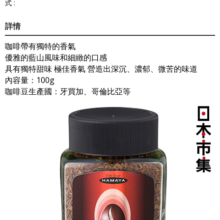
式 :
詳情
咖啡帶有獨特的香氣
優雅的藍山風味和細緻的口感
具有獨特甜味 極佳香氣 營造出深沉、濃郁、微苦的味道
內容量：100g
咖啡豆生產國：牙買加、哥倫比亞等