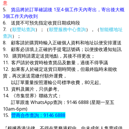
意
5.
貨品將於訂單確認後 1至4 個工作天內寄出，寄出後大概
3個工作天內收到
6. 送貨不可預先指定收貨日期或時段
7. （
順豐站查詢
）；（
順豐服務中心查詢
），（
智能櫃地址
查詢
）；
8. 顧客請於購買時輸入正確個人資料和地址以便安排運送
9. 顧客必須填上正確的手提電話號碼；以便接收通知短訊
10. 購買時請選定送貨地點，其後不得更改；
11. 客戶請於收貨時檢查貨品及數量，過後不得爭議
12. 如果客人於確定送貨日期時間後，但最終臨時未能收
貨，再次派送需繳付額外運費，
以訂單重量按照運輸公司標準收費，80元起。
13. 資料及圖片，只供參考。
14. 《市集世界》聯絡方式：
訂單跟進 WhatsApp查詢：9146 6888 (星期一至五
10am-6pm)
15.
營商合作查詢：9146 6888
『根據香港法律，不得在業務過程中，向未成年人售賣或供