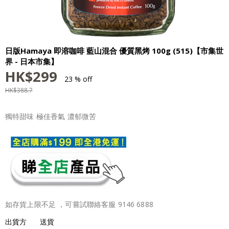
日版Hamaya 即溶咖啡 藍山混合 優質黑烤 100g (515)【市集世
界 - 日本市集】
HK$
299
23 % off
HK$
388.7
獨特甜味 極佳香氣 濃郁微苦
如存貨上限不足 ，可嘗試聯絡客服 9146 6888
出貨方
送貨