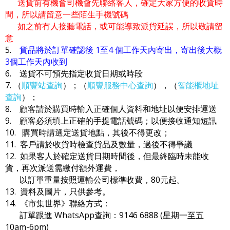
送貨前有機會司機會先聯絡客人，確定大家方便的收貨時
間，所以請留意一些陌生手機號碼
如之前冇人接聽電話，或可能導致派貨延誤，所以敬請留
意
5.
貨品將於訂單確認後 1至4 個工作天內寄出，寄出後大概
3個工作天內收到
6. 送貨不可預先指定收貨日期或時段
7. （
順豐站查詢
）；（
順豐服務中心查詢
），（
智能櫃地址
查詢
）；
8. 顧客請於購買時輸入正確個人資料和地址以便安排運送
9. 顧客必須填上正確的手提電話號碼；以便接收通知短訊
10. 購買時請選定送貨地點，其後不得更改；
11. 客戶請於收貨時檢查貨品及數量，過後不得爭議
12. 如果客人於確定送貨日期時間後，但最終臨時未能收
貨，再次派送需繳付額外運費，
以訂單重量按照運輸公司標準收費，80元起。
13. 資料及圖片，只供參考。
14. 《市集世界》聯絡方式：
訂單跟進 WhatsApp查詢：9146 6888 (星期一至五
10am-6pm)