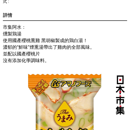
式 :
詳情
市集阿水：
燻製鶏湯
使用國產櫻桃熏雞 黑胡椒製成的鶏白湯！
濃郁的“鮮味”煙熏湯帶出了雞肉的全部風味。
並配以國產櫻桃片
沒有添加化學調味料。