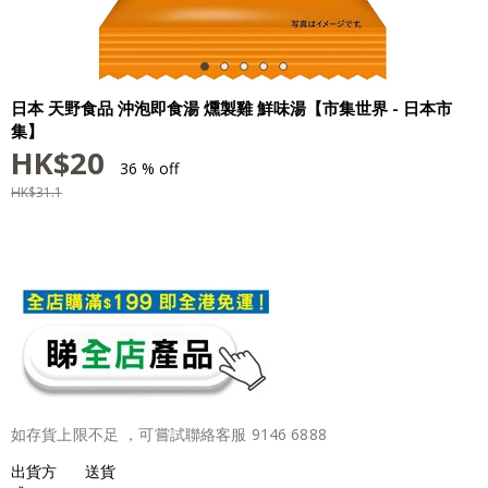
日本 天野食品 沖泡即食湯 燻製雞 鮮味湯【市集世界 - 日本市
集】
HK$
20
36 % off
HK$
31.1
如存貨上限不足 ，可嘗試聯絡客服 9146 6888
出貨方
送貨