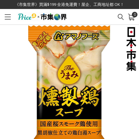
《市集世界》買滿$199 全港免運費！屋企、工商地址都 OK！
0
已加入購物車
查看