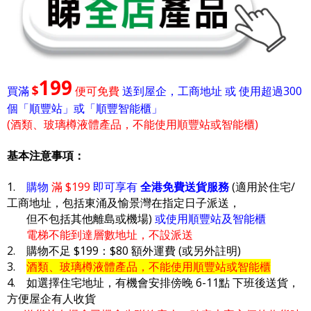
199
$
買滿
便可免費
送到屋企，工商地址 或 使用超過300
個「順豐站」或「順豐智能櫃」
(酒類、玻璃樽液體產品，不能使用順豐站或智能櫃)
基本注意事項：
1.
購物
滿 $199
即可享有
全港免費送貨服務
(適用於住宅/
工商地址，包括東涌及愉景灣在指定日子派送，
但不包括其他離島或機場)
或使用順豐站及智能櫃
電梯不能到達層數地址，不設派送
2. 購物不足 $199：$80 額外運費 (或另外註明)
3.
酒類、玻璃樽液體產品，不能使用順豐站或智能櫃
4. 如選擇住宅地址，有機會安排傍晚 6-11點 下班後送貨，
方便屋企有人收貨