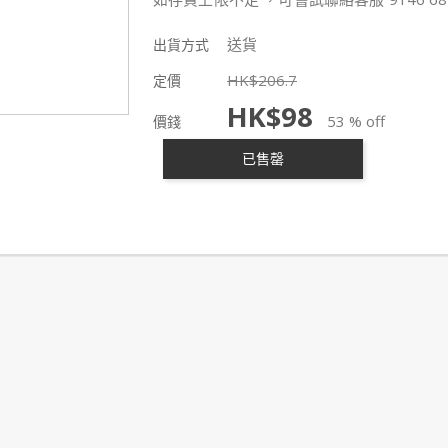
送貨
出貨方式
HK$
206.7
定價
HK$
98
53 % off
價錢
已售罄