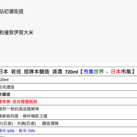
站初瀨街道
和優質伊賀大米