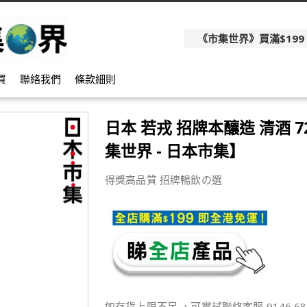
《市集世界》買滿$199
買
聯絡我們
條款細則
日本 若戎 招牌本釀造 清酒 7
集世界 - 日本市集】
得獎高品質 招牌暢飲の選
如存貨上限不足 ，可嘗試聯絡客服 9146 68