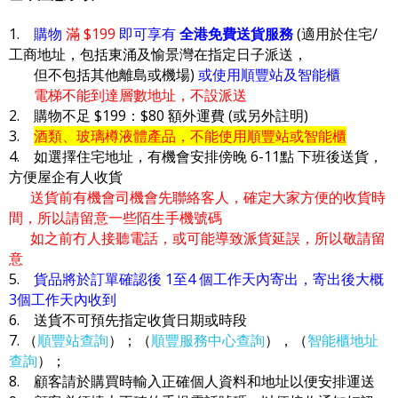
1.
購物
滿 $199
即可享有
全港免費送貨服務
(適用於住宅/
工商地址，包括東涌及愉景灣在指定日子派送，
但不包括其他離島或機場)
或使用順豐站及智能櫃
電梯不能到達層數地址，不設派送
2. 購物不足 $199：$80 額外運費 (或另外註明)
3.
酒類、玻璃樽液體產品，不能使用順豐站或智能櫃
4. 如選擇住宅地址，有機會安排傍晚 6-11點 下班後送貨，
方便屋企有人收貨
送貨前有機會司機會先聯絡客人，確定大家方便的收貨時
間，所以請留意一些陌生手機號碼
如之前冇人接聽電話，或可能導致派貨延誤，所以敬請留
意
5.
貨品將於訂單確認後 1至4 個工作天內寄出，寄出後大概
3個工作天內收到
6. 送貨不可預先指定收貨日期或時段
7. （
順豐站查詢
）；（
順豐服務中心查詢
），（
智能櫃地址
查詢
）；
8. 顧客請於購買時輸入正確個人資料和地址以便安排運送