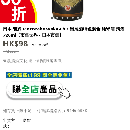
日本 若戎 Motozake Waka-Ebis 雞尾酒特色混合 純米酒 清酒
720ml【市集世界 - 日本市集】
HK$
98
58 % off
HK$
232.7
東瀛清酒文化 遇上創穎雞尾酒風
如存貨上限不足 ，可嘗試聯絡客服 9146 6888
出貨方
送貨
式 :