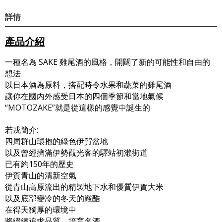
詳情
產品介紹
一種名為 SAKE 雞尾酒的風格，開闢了新的可能性和自由的
想法
以日本酒為原料，搭配時令水果和蔬菜的雞尾酒
讓你在國內外感受日本的四個季節和當地氣候
“MOTOZAKE”就是從這樣的感覺中誕生的
若戎簡介:
四周群山環抱的綠色伊賀盆地
以及曾經擠滿伊勢觀光客的驛站初瀨街道
已有約150年的歷史
伊賀青山的清新空氣
從青山高原流出的精製地下水和優質伊賀大米
以及底部變冷的冬天的嚴酷
在得天獨厚的環境中
將繼續追求品質，培育名酒