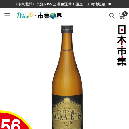
《市集世界》買滿$199 全港免運費！屋企、工商地址都 OK！
0
已加入購物車
查看