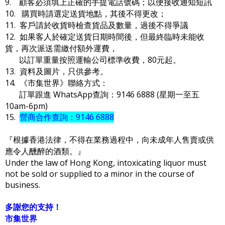
9. 顧客必須填上正確的手提電話號碼；以便接收通知短訊
10. 購買時請選定送貨地點，其後不得更改；
11. 客戶請於收貨時檢查貨品及數量，過後不得爭議
12. 如果客人於確定送貨日期時間後，但最終臨時未能收
貨，再次派送需繳付額外運費，
以訂單重量按照運輸公司標準收費，80元起。
13. 資料及圖片，只供參考。
14. 《市集世界》聯絡方式：
訂單跟進 WhatsApp查詢：9146 6888 (星期一至五
10am-6pm)
15.
營商合作查詢：9146 6888
『根據香港法律，不得在業務過程中，向未成年人售賣或供
應令人醺醉的酒類。』
Under the law of Hong Kong, intoxicating liquor must
not be sold or supplied to a minor in the course of
business.
多謝您的支持！
市集世界