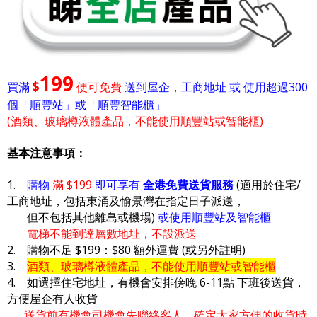
199
$
買滿
便可免費
送到屋企，工商地址 或 使用超過300
個「順豐站」或「順豐智能櫃」
(酒類、玻璃樽液體產品，不能使用順豐站或智能櫃)
基本注意事項：
1.
購物
滿 $199
即可享有
全港免費送貨服務
(適用於住宅/
工商地址，包括東涌及愉景灣在指定日子派送，
但不包括其他離島或機場)
或使用順豐站及智能櫃
電梯不能到達層數地址，不設派送
2. 購物不足 $199：$80 額外運費 (或另外註明)
3.
酒類、玻璃樽液體產品，不能使用順豐站或智能櫃
4. 如選擇住宅地址，有機會安排傍晚 6-11點 下班後送貨，
方便屋企有人收貨
送貨前有機會司機會先聯絡客人，確定大家方便的收貨時