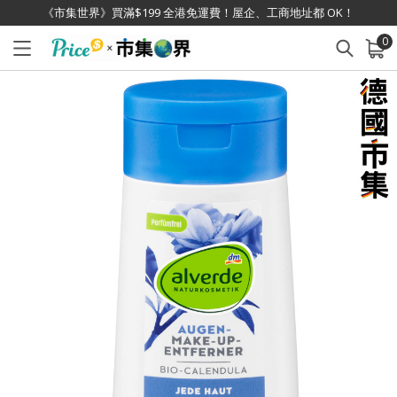
《市集世界》買滿$199 全港免運費！屋企、工商地址都 OK！
0
已加入購物車
查看