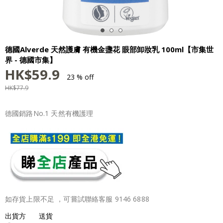
德國Alverde 天然護膚 有機金盞花 眼部卸妝乳 100ml【市集世
界 - 德國市集】
HK$
59.9
23 % off
HK$
77.9
德國銷路No.1 天然有機護理
如存貨上限不足 ，可嘗試聯絡客服 9146 6888
出貨方
送貨