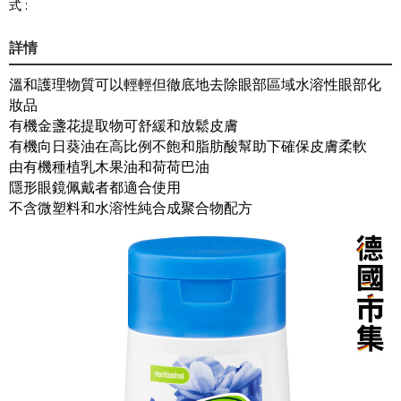
式 :
詳情
溫和護理物質可以輕輕但徹底地去除眼部區域水溶性眼部化
妝品
有機金盞花提取物可舒緩和放鬆皮膚
有機向日葵油在高比例不飽和脂肪酸幫助下確保皮膚柔軟
由有機種植乳木果油和荷荷巴油
隱形眼鏡佩戴者都適合使用
不含微塑料和水溶性純合成聚合物配方