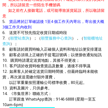
間，所以請留意一些陌生手機號碼
如之前冇人接聽電話，或可能導致派貨延誤，所以敬請留
意
5.
貨品將於訂單確認後 1至4 個工作天內寄出，寄出後大概
3個工作天內收到
6. 送貨不可預先指定收貨日期或時段
7. （
順豐站查詢
）；（
順豐服務中心查詢
），（
智能櫃地址
查詢
）；
8. 顧客請於購買時輸入正確個人資料和地址以便安排運送
9. 顧客必須填上正確的手提電話號碼；以便接收通知短訊
10. 購買時請選定送貨地點，其後不得更改；
11. 客戶請於收貨時檢查貨品及數量，過後不得爭議
12. 如果客人於確定送貨日期時間後，但最終臨時未能收
貨，再次派送需繳付額外運費，
以訂單重量按照運輸公司標準收費，80元起。
13. 資料及圖片，只供參考。
14. 《市集世界》聯絡方式：
訂單跟進 WhatsApp查詢：9146 6888 (星期一至五
10am-6pm)