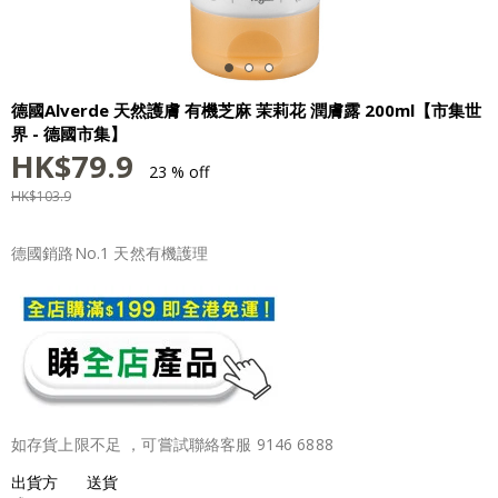
德國Alverde 天然護膚 有機芝麻 茉莉花 潤膚露 200ml【市集世
界 - 德國市集】
HK$
79.9
23 % off
HK$
103.9
德國銷路No.1 天然有機護理
如存貨上限不足 ，可嘗試聯絡客服 9146 6888
出貨方
送貨