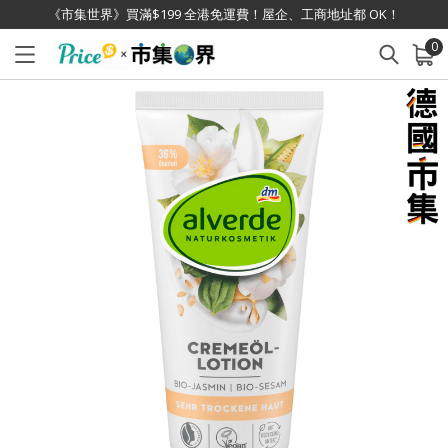
《市集世界》買滿$199 全港免運費！屋企、工商地址都 OK！
0
已加入購物車
查看