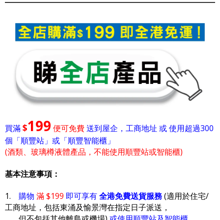
199
$
買滿
便可免費
送到屋企，工商地址 或 使用超過300
個「順豐站」或「順豐智能櫃」
(酒類、玻璃樽液體產品，不能使用順豐站或智能櫃)
基本注意事項：
1.
購物
滿 $199
即可享有
全港免費送貨服務
(適用於住宅/
工商地址，包括東涌及愉景灣在指定日子派送，
但不包括其他離島或機場)
或使用順豐站及智能櫃