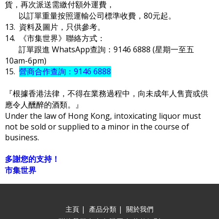
貨，再次派送需繳付額外運費，
以訂單重量按照運輸公司標準收費，80元起。
13. 資料及圖片，只供參考。
14. 《市集世界》聯絡方式：
訂單跟進 WhatsApp查詢：9146 6888 (星期一至五
10am-6pm)
15.
營商合作查詢：9146 6888
『根據香港法律，不得在業務過程中，向未成年人售賣或供
應令人醺醉的酒類。』
Under the law of Hong Kong, intoxicating liquor must
not be sold or supplied to a minor in the course of
business.
多謝您的支持！
市集世界
主頁
|
產品分類
|
關於我們