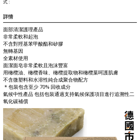
式 :
詳情
面部清潔護理產品
非常柔軟和起泡
不含對羥基苯甲酸酯和矽膠
無轉基因
全素材使用
面潔面皂非常柔軟且泡沫豐富
用橄欖油、橄欖香味、橄欖提取物和橄欖葉呵護肌膚
不含微塑料和水溶性純合成聚合物配方
* 包裝包含至少 70% 回收成分
氣候中性產品 包括包裝通過支持氣候保護項目進行追溯性二
氧化碳補償