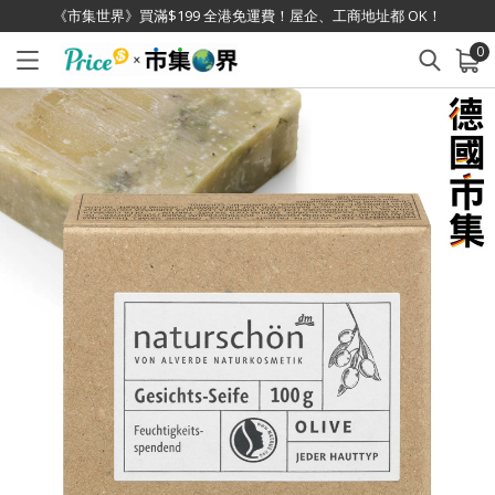
《市集世界》買滿$199 全港免運費！屋企、工商地址都 OK！
0
已加入購物車
查看