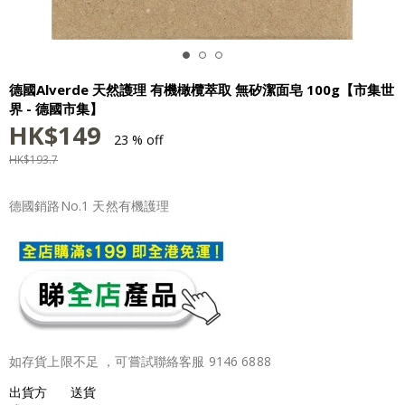
德國Alverde 天然護理 有機橄欖萃取 無矽潔面皂 100g【市集世
界 - 德國市集】
HK$
149
23 % off
HK$
193.7
德國銷路No.1 天然有機護理
如存貨上限不足 ，可嘗試聯絡客服 9146 6888
出貨方
送貨