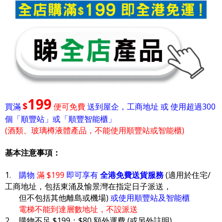
199
$
買滿
便可免費
送到屋企，工商地址 或 使用超過300
個「順豐站」或「順豐智能櫃」
(酒類、玻璃樽液體產品，不能使用順豐站或智能櫃)
基本注意事項：
1.
購物
滿 $199
即可享有
全港免費送貨服務
(適用於住宅/
工商地址，包括東涌及愉景灣在指定日子派送，
但不包括其他離島或機場)
或使用順豐站及智能櫃
電梯不能到達層數地址，不設派送
2. 購物不足 $199：$80 額外運費 (或另外註明)