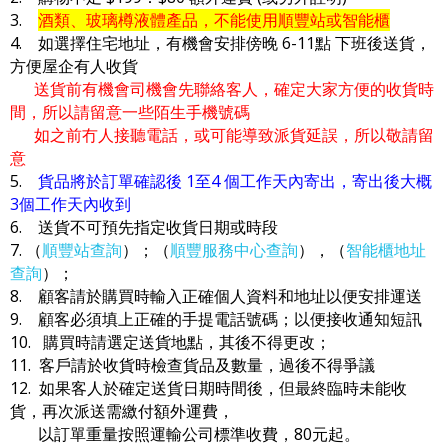
3.
酒類、玻璃樽液體產品，不能使用順豐站或智能櫃
4. 如選擇住宅地址，有機會安排傍晚 6-11點 下班後送貨，
方便屋企有人收貨
送貨前有機會司機會先聯絡客人，確定大家方便的收貨時
間，所以請留意一些陌生手機號碼
如之前冇人接聽電話，或可能導致派貨延誤，所以敬請留
意
5.
貨品將於訂單確認後 1至4 個工作天內寄出，寄出後大概
3個工作天內收到
6. 送貨不可預先指定收貨日期或時段
7. （
順豐站查詢
）；（
順豐服務中心查詢
），（
智能櫃地址
查詢
）；
8. 顧客請於購買時輸入正確個人資料和地址以便安排運送
9. 顧客必須填上正確的手提電話號碼；以便接收通知短訊
10. 購買時請選定送貨地點，其後不得更改；
11. 客戶請於收貨時檢查貨品及數量，過後不得爭議
12. 如果客人於確定送貨日期時間後，但最終臨時未能收
貨，再次派送需繳付額外運費，
以訂單重量按照運輸公司標準收費，80元起。