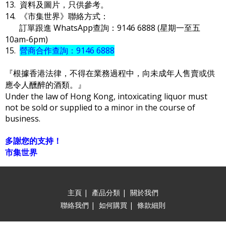
13. 資料及圖片，只供參考。
14. 《市集世界》聯絡方式：
訂單跟進 WhatsApp查詢：9146 6888 (星期一至五
10am-6pm)
15.
營商合作查詢：9146 6888
『根據香港法律，不得在業務過程中，向未成年人售賣或供
應令人醺醉的酒類。』
Under the law of Hong Kong, intoxicating liquor must
not be sold or supplied to a minor in the course of
business.
多謝您的支持！
市集世界
主頁
|
產品分類
|
關於我們
聯絡我們
|
如何購買
|
條款細則